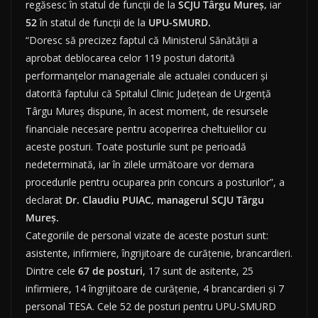
regăsesc în statul de funcţii de la
SCJU Târgu Mureş,
iar
52
în statul de funcţii de la
UPU-SMURD.
“Doresc să precizez faptul că Ministerul Sănătăţii a
aprobat deblocarea celor 119 posturi datorită
performanţelor manageriale ale actualei conduceri şi
datorită faptului că Spitalul Clinic Judeţean de Urgenţă
Târgu Mureş dispune, în acest moment, de resursele
financiale necesare pentru acoperirea cheltuielilor cu
aceste posturi. Toate posturile sunt pe perioadă
nedeterminată, iar în zilele următoare vor demara
procedurile pentru ocuparea prin concurs a posturilor”, a
declarat
Dr. Claudiu PUIAC,
managerul SCJU Târgu
Mureş.
Categoriile de personal vizate de aceste posturi sunt:
asistente, infirmiere, îngrijitoare de curăţenie, brancardieri.
Dintre cele
67 de posturi
, 17 sunt de asitente, 25
infirmiere, 14 îngrijitoare de curăţenie, 4 brancardieri şi 7
personal TESA. Cele 52 de posturi pentru UPU-SMURD