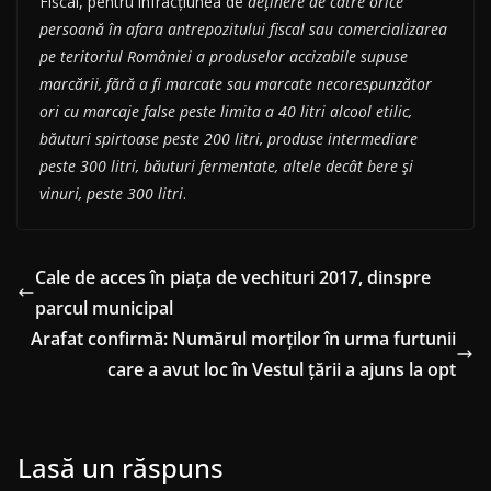
Fiscal, pentru infracţiunea de
deţinere de către orice
persoană în afara antrepozitului fiscal sau comercializarea
pe teritoriul României a produselor accizabile supuse
marcării, fără a fi marcate sau marcate necorespunzător
ori cu marcaje false peste limita a 40 litri alcool etilic,
băuturi spirtoase peste 200 litri, produse intermediare
peste 300 litri, băuturi fermentate, altele decât bere şi
vinuri, peste 300 litri
.
Cale de acces în piața de vechituri 2017, dinspre
parcul municipal
Arafat confirmă: Numărul morților în urma furtunii
care a avut loc în Vestul țării a ajuns la opt
Lasă un răspuns