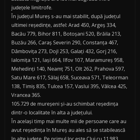
județele limitrofe.
În județul Mureș s-au mai stabilit, după județul
ultimei reședințe, astfel: Arad 450, Argeș 334,
Bacău 779, Bihor 811, Botoșani 520, Brăila 213,
Buzău 266, Caraș Severin 290, Constanța 467,
Dâmbovița 273, Dojl 253, Galați 432, Gorj 216,
Ialomița 121, Iași 664, Ilfov 107, Maramureș 958,
Mehedinți 140, Neamț 751, Olt 262, Prahova 597,
Satu Mare 617, Sălaj 658, Suceava 571, Teleorman
138, Timiș 835, Tulcea 157, Vaslui 395, Vâlcea 425,
Vrancea 365.
105.729 de mureșeni și-au schimbat reședința
dintr-o localitate în alta a județului.
În același timp mai multe mii de persoane care au
avut reședința în Mureș au ales să se stabilească
în alte județe. Pe primul loc este Cluj cu 11.983,