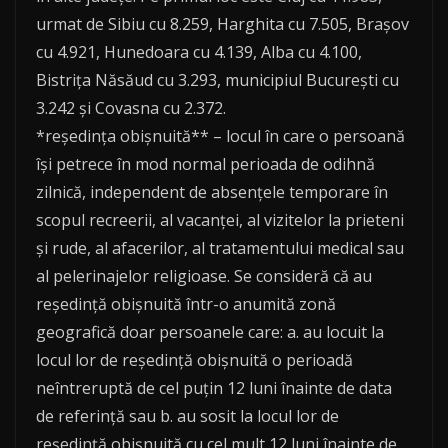
urmat de Sibiu cu 8.259, Harghita cu 7.505, Brașov
cu 4.921, Hunedoara cu 4.139, Alba cu 4.100,
Bistrița Năsăud cu 3.293, municipiul București cu
3.242 și Covasna cu 2.372.
*reşedinţa obişnuită** – locul în care o persoană
își petrece în mod normal perioada de odihnă
zilnică, independent de absențele temporare în
scopul recreerii, al vacanței, al vizitelor la prieteni
și rude, al afacerilor, al tratamentului medical sau
al pelerinajelor religioase. Se consideră că au
reședință obișnuită într-o anumită zonă
geografică doar persoanele care: a. au locuit la
locul lor de reședință obișnuită o perioadă
neîntreruptă de cel puțin 12 luni înainte de data
de referință sau b. au sosit la locul lor de
reședință obișnuită cu cel mult 12 luni înainte de