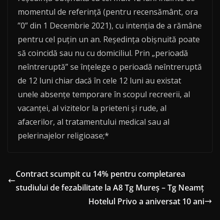
momentul de referință (pentru recensământ, ora
”0” din 1 Decembrie 2021), cu intenția de a rămâne
pentru cel puțin un an. Reședința obișnuită poate
să coincidă sau nu cu domiciliul. Prin „perioadă
neîntreruptă” se înțelege o perioadă neîntreruptă
de 12 luni chiar dacă în cele 12 luni au existat
unele absențe temporare în scopul recreerii, al
vacanței, al vizitelor la prieteni și rude, al
afacerilor, al tratamentului medical sau al
pelerinajelor religioase;*
Contract scumpit cu 14% pentru completarea
studiului de fezabilitate la A8 Tg Mureș – Tg Neamț
Hotelul Privo a aniversat 10 ani