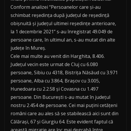
Conform analizei “Persoanelor care și-au
schimbat reședința după județul de reședință
obișnuită și județul ultimei reședințe anterioare,
la 1 decembrie 2021” s-au înregistrat 49.049 de
persoane care, în ultimul an, s-au mutat din alte
județe în Mureș.
Cele mai multe au venit din Harghita, 8.406.
Județul vecin este urmat de Cluj cu 6.080
persoane, Sibiu cu 4318, Bistrița Năsăud cu 3.971
persoane, Alba cu 3.864, Brașov cu 3.005,
Hunedoara cu 2.2.58 și Covasna cu 1.497
persoane. Din București s-au mutat în județul
nostru 2.454 de persoane. Cei mai puțini cetățeni
români care au ales să se stabilească aici sunt din
Călărași, 67 și Giurgiu 64. Este evident faptul că
această migrație are loc mai degrabă între