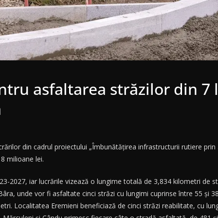
ntru asfaltarea străzilor din 7
ă
crărilor din cadrul proiectului „Îmbunătățirea infrastructurii rutiere pr
8 milioane lei.
23-2027, iar lucrările vizează o lungime totală de 3,834 kilometri de st
a, unde vor fi asfaltate cinci străzi cu lungimi cuprinse între 55 și 38
ri. Localitatea Eremieni beneficiază de cinci străzi reabilitate, cu lung
. Mărculeni și Cându primesc fiecare câte o stradă asfaltată, de 481 și,