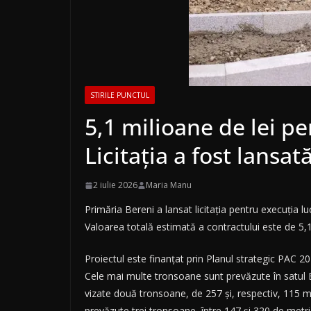
STIRILE PUNCTUL
5,1 milioane de lei pe
Licitația a fost lansat
2 iulie 2026
Maria Manu
Primăria Bereni a lansat licitația pentru execuția lu
Valoarea totală estimată a contractului este de 5,1
Proiectul este finanțat prin Planul strategic PAC 20
Cele mai multe tronsoane sunt prevăzute în satul Bâr
vizate două tronsoane, de 257 și, respectiv, 115 met
prevăzute trei tronsoane, între 147 și 320 de metri