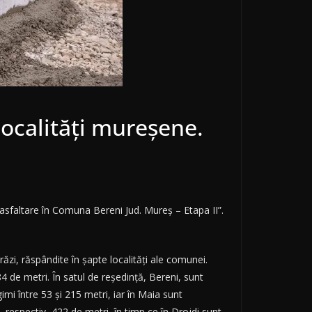
 localități mureșene.
in asfaltare în Comuna Bereni Jud. Mureș – Etapa II”.
răzi, răspândite în șapte localități ale comunei.
4 de metri. În satul de reședință, Bereni, sunt
imi între 53 și 215 metri, iar în Maia sunt
 respectiv, 422 de metri, în timp ce în Drojdi sunt