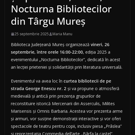
Nocturna Bibliotecilor
din Târgu Mureș
25 septembrie 2025
Maria Manu
Biblioteca Județeană Mureș organizează
vineri, 26
septembrie, între orele 16:00-22:00
, ediția 2025 a
evenimentului „Nocturna Bibliotecilor”, dedicată în acest
an lecției prieteniei și solidarității prin literatura universală.
Evenimentul va avea loc în
curtea bibliotecii de pe
strada George Enescu nr. 2
și va propune o atmosferă
medievală și antică prin prezența grupurilor de
reconstituire istorică Mercenarii din Asserculis, Milites
Marisensis și Omnis Barbaria. Acestea vor prezenta arme
și armuri, vor susține demonstrații interactive și vor oferi
spectacole de teatru pentru copii, inclusiv piesa „Prâslea”
și reprezentația Commedia dell’arte „Bârfa la castel”.