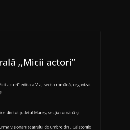
lă ,,Micii actori”
icii actori” ediția a V-a, secția română, organizat
ș.
ctice din tot județul Mureș, secția română și
urma vizionării teatrului de umbre din ,,Călătoriile