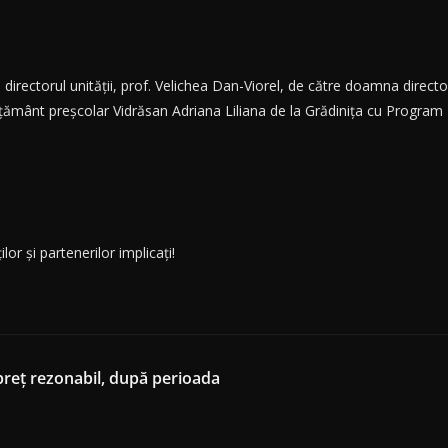
re directorul unității, prof. Velichea Dan-Viorel, de către doamna direct
țământ preșcolar Vidrăsan Adriana Liliana de la Grădinița cu Program P
or și partenerilor implicați!
 preț rezonabil, după perioada