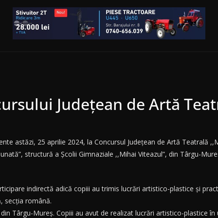
ursului Județean de Artă Teatra
zente astăzi, 25 aprilie 2024, la Concursul Județean de Artă Teatrală ,,M
ată”, structură a Școlii Gimnaziale ,,Mihai Viteazul”, din Târgu-Mure
cipare indirectă adică copiii au trimis lucrări artistico-plastice și pra
ă, secția română.
din Târgu-Mureș. Copiii au avut de realizat lucrări artistico-plastice în 