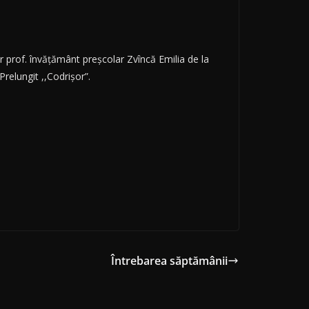
or prof. învățământ preșcolar Zvîncă Emilia de la
relungit ,,Codrișor”.
Întrebarea săptămânii