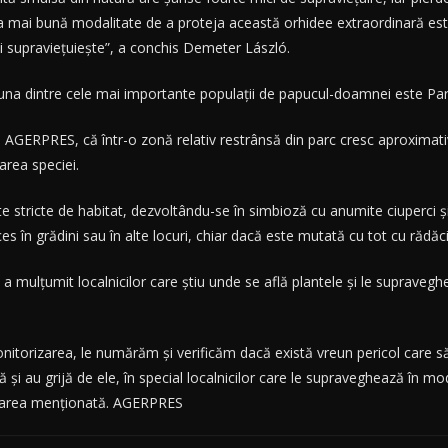
a mai bună modalitate de a proteja această orhidee extraordinară este
ai supravieţuieşte”, a conchis Demeter László.
 una dintre cele mai importante populaţii de papucul-doamnei este Pa
ru AGERPRES, că într-o zonă relativ restrânsă din parc cresc aproxima
rea speciei.
rte stricte de habitat, dezvoltându-se în simbioză cu anumite ciuperci 
 în grădini sau în alte locuri, chiar dacă este mutată cu tot cu rădăci
a mulţumit localnicilor care ştiu unde se află plantele şi le supravegh
onitorizarea, le numărăm şi verificăm dacă există vreun pericol care 
 şi au grijă de ele, în special localnicilor care le supraveghează în mo
ostarea menţionată. AGERPRES