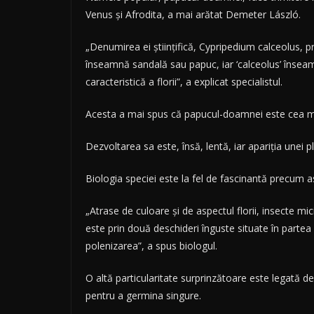
Venus şi Afrodita, a mai arătat Demeter László.
„Denumirea ei ştiinţifică, Cypripedium calceolus, pro
înseamnă sandală sau papuc, iar ‘calceolus’ înseamn
caracteristică a florii”, a explicat specialistul.
Acesta a mai spus că papucul-doamnei este cea mai
Dezvoltarea sa este, însă, lentă, iar apariţia unei
Biologia speciei este la fel de fascinantă precum 
„Atrase de culoare şi de aspectul florii, insecte mic
este prin două deschideri înguste situate în partea s
polenizarea”, a spus biologul.
O altă particularitate surprinzătoare este legată d
pentru a germina singure.