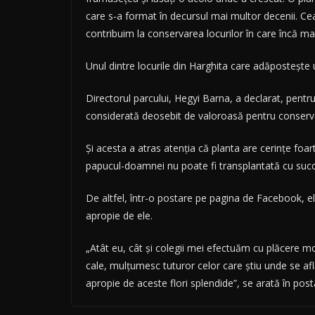
care s-a format în decursul mai multor decenii. Ce
contribuim la conservarea locurilor în care încă m
Unul dintre locurile din Harghita care adăposteşte
Directorul parcului, Hegyi Barna, a declarat, pent
considerată deosebit de valoroasă pentru conserva
Şi acesta a atras atenţia că planta are cerinţe foa
papucul-doamnei nu poate fi transplantată cu succes
De altfel, într-o postare pe pagina de Facebook, el 
apropie de ele.
„Atât eu, cât şi colegii mei efectuăm cu plăcere m
cale, mulţumesc tuturor celor care ştiu unde se află
apropie de aceste flori splendide”, se arată în p