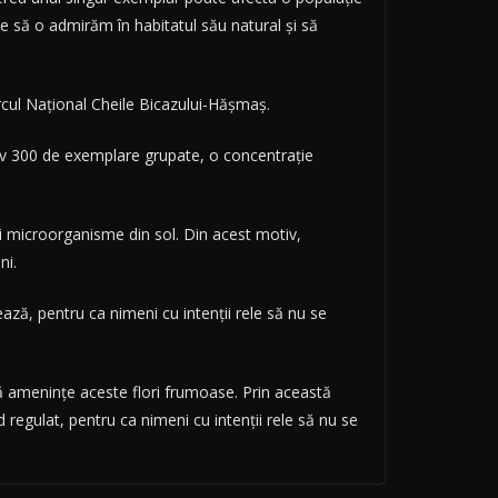
 să o admirăm în habitatul său natural şi să
rcul Naţional Cheile Bicazului-Hăşmaş.
tiv 300 de exemplare grupate, o concentraţie
şi microorganisme din sol. Din acest motiv,
ni.
ează, pentru ca nimeni cu intenţii rele să nu se
să ameninţe aceste flori frumoase. Prin această
d regulat, pentru ca nimeni cu intenţii rele să nu se