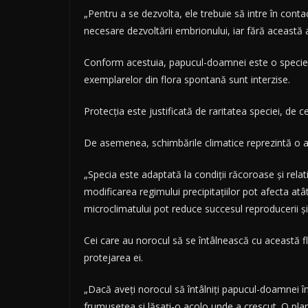
„Pentru a se dezvolta, ele trebuie să intre în cont
necesare dezvoltării embrionului, iar fără această
Conform acestuia, papucul-doamnei este o specie st
exemplarelor din flora spontană sunt interzise.
Protecţia este justificată de raritatea speciei, de c
De asemenea, schimbările climatice reprezintă o 
„Specia este adaptată la condiţii răcoroase şi rel
modificarea regimului precipitaţiilor pot afecta at
microclimatului pot reduce succesul reproducerii şi 
Cei care au norocul să se întâlnească cu această flo
protejarea ei.
„Dacă aveţi norocul să întâlniţi papucul-doamnei în 
frumuseţea şi lăsaţi-o acolo unde a crescut. O pla