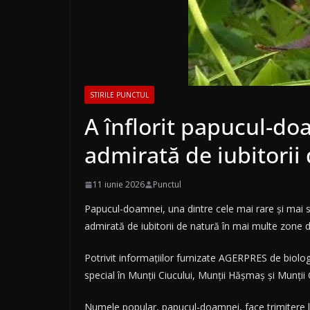
STIRILE PUNCTUL
A înflorit papucul-do
admirată de iubitorii
11 iunie 2026
Punctul
Papucul-doamnei, una dintre cele mai rare şi mai sp
admirată de iubitorii de natură în mai multe zone d
Potrivit informaţiilor furnizate AGERPRES de biol
special în Munţii Ciucului, Munţii Hăşmaş şi Munţii
Numele popular, papucul-doamnei, face trimitere la fo