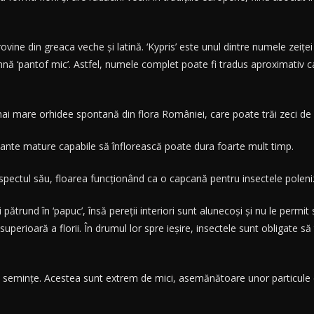
vine din greaca veche şi latină. ‘Kypris’ este unul dintre numele zeiţei
ă ‘pantof mic’. Astfel, numele complet poate fi tradus aproximativ ca ‘
 mare orhidee spontană din flora României, care poate trăi zeci de an
 plante mature capabile să înflorească poate dura foarte mult timp.
aspectul său, floarea funcţionând ca o capcană pentru insectele polen
i pătrund în ‘papuc’, însă pereţii interiori sunt alunecoşi şi nu le permi
uperioară a florii. În drumul lor spre ieşire, insectele sunt obligate să
e seminţe. Acestea sunt extrem de mici, asemănătoare unor particule de