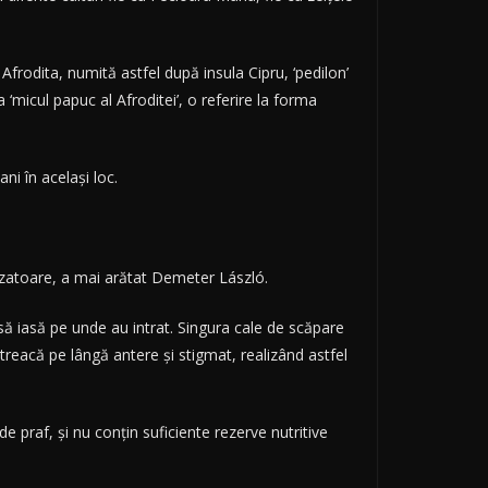
 Afrodita, numită astfel după insula Cipru, ‘pedilon’
micul papuc al Afroditei’, o referire la forma
i în acelaşi loc.
izatoare, a mai arătat Demeter László.
t să iasă pe unde au intrat. Singura cale de scăpare
 treacă pe lângă antere şi stigmat, realizând astfel
 praf, şi nu conţin suficiente rezerve nutritive