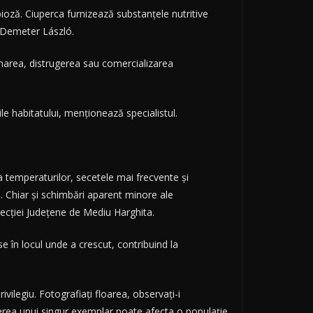
ioză. Ciuperca furnizează substanţele nutritive
t Demeter László.
inarea, distrugerea sau comercializarea
rile habitatului, menţionează specialistul.
a temperaturilor, secetele mai frecvente şi
e. Chiar şi schimbări aparent minore ale
irecţiei Judeţene de Mediu Harghita.
e în locul unde a crescut, contribuind la
vilegiu. Fotografiaţi floarea, observaţi-i
derea unui singur exemplar poate afecta o populaţie