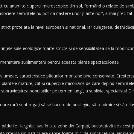
act cu anumite ciuperci microscopice din sol, formând o relaţie de simb
 asociere seminţele nu pot da naştere unor plante noi”, a mai preciza
rict protejată la nivel european şi naţional, iar culegerea, dezrădăc
erinţele sale ecologice foarte stricte şi de sensibilitatea sa la modifică
ameninţare suplimentară pentru această planta spectaculoasă.
ativ umede, caracteristice pădurilor montane bine conservate. Creştere
ât plantele mature, cât şi ciupercile micorizice de care depind seminţel
supravieţuirea populaţiilor pe termen lung”, a subliniat specialistul D
are rară sunt rugaţi să se bucure de privilegiu, să o admire şi să o las
pădurile Harghitei sau în alte zone din Carpaţi, bucuraţi-vă de acest pri
ntă smulsă din natură are şanse foarte mici de supravieţuire, iar pier