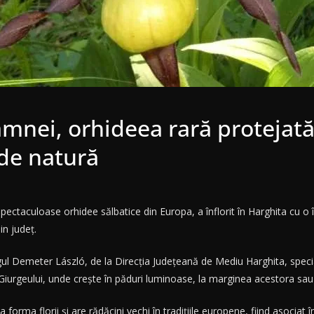
amnei, orhideea rară protejată
 de natură
ectaculoase orhidee sălbatice din Europa, a înflorit în Harghita cu o 
in judeţ.
ogul Demeter László, de la Direcţia Judeţeană de Mediu Harghita, spe
 Giurgeului, unde creşte în păduri luminoase, la marginea acestora sau î
rma florii şi are rădăcini vechi în tradiţiile europene, fiind asociat în 