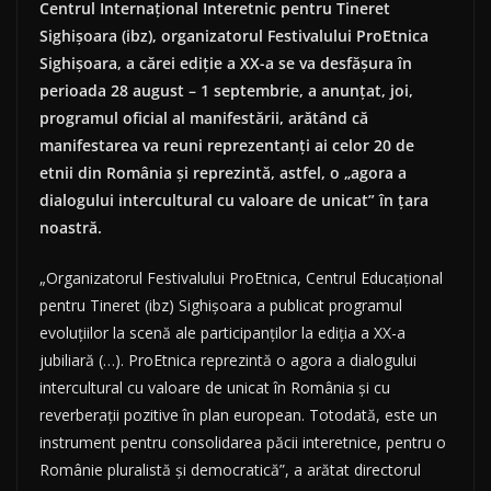
Centrul Internaţional Interetnic pentru Tineret
Sighişoara (ibz), organizatorul Festivalului ProEtnica
Sighişoara, a cărei ediţie a XX-a se va desfăşura în
perioada 28 august – 1 septembrie, a anunţat, joi,
programul oficial al manifestării, arătând că
manifestarea va reuni reprezentanţi ai celor 20 de
etnii din România şi reprezintă, astfel, o „agora a
dialogului intercultural cu valoare de unicat” în ţara
noastră.
„Organizatorul Festivalului ProEtnica, Centrul Educaţional
pentru Tineret (ibz) Sighişoara a publicat programul
evoluţiilor la scenă ale participanţilor la ediţia a XX-a
jubiliară (…). ProEtnica reprezintă o agora a dialogului
intercultural cu valoare de unicat în România şi cu
reverberaţii pozitive în plan european. Totodată, este un
instrument pentru consolidarea păcii interetnice, pentru o
Românie pluralistă şi democratică”, a arătat directorul