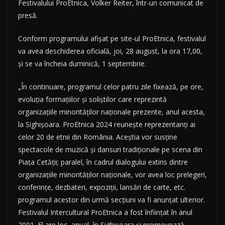
Festivalului ProEtnica, Volker Reiter, într-un comunicat de
presă.
Conform programului afişat pe site-ul ProEtnica, festivalul
va avea deschiderea oficială, joi, 28 august, la ora 17,00,
şi se va încheia duminică, 1 septembrie.
„În continuare, programul celor patru zile fixează, pe ore,
evoluţia formaţiilor şi soliştilor care reprezintă
organizaţiile minorităţilor naţionale prezente, anul acesta,
la Sighişoara. ProEtnica 2024 reuneşte reprezentanţi ai
celor 20 de etnii din România. Aceştia vor susţine
spectacole de muzică şi dansuri tradiţionale pe scena din
Piaţa Cetăţii; paralel, în cadrul dialogului extins dintre
organizaţiile minorităţilor naţionale, vor avea loc prelegeri,
conferinţe, dezbateri, expoziţii, lansări de carte, etc.
programul acestor din urmă secţiuni va fi anunţat ulterior.
Festivalul Intercultural ProEtnica a fost înfiinţat în anul
2001. El are loc, anual, în Sighişoara şi promovează