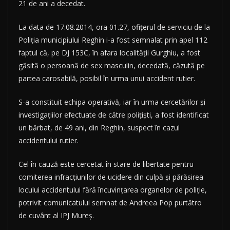
21 de ani a decedat.
La data de 17.08.2014, ora 01.27, ofiţerul de serviciu de la
Poliţia municipiului Reghin i-a fost semnalat prin apel 112
faptul că, pe DJ 153C, în afara localităţii Gurghiu, a fost
găsită o persoană de sex masculin, decedată, căzută pe
partea carosabilă, posibil în urma unui accident rutier.
S-a constituit echipa operativă, iar în urma cercetărilor şi
investigaţiilor efectuate de către poliţişti, a fost identificat
un bărbat, de 49 ani, din Reghin, suspect în cazul
accidentului rutier.
Cel în cauză este cercetat în stare de libertate pentru
comiterea infracţiunilor de ucidere din culpă şi părăsirea
locului accidentului fără încuvinţarea organelor de poliţie,
potrivit comunicatului semnat de Andreea Pop purtătro
de cuvânt al IPJ Mureş.