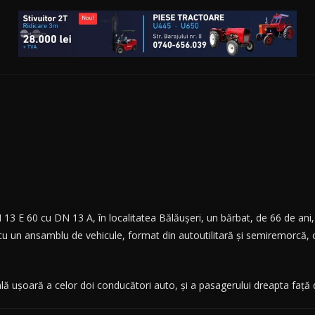
N 13 E 60 cu DN 13 A, în localitatea Bălăuşeri, un bărbat, de 66 de an
ne cu un ansamblu de vehicule, format din autoutilitară şi semiremorcă
lă ușoară a celor doi conducători auto, şi a pasagerului dreapta faţă 