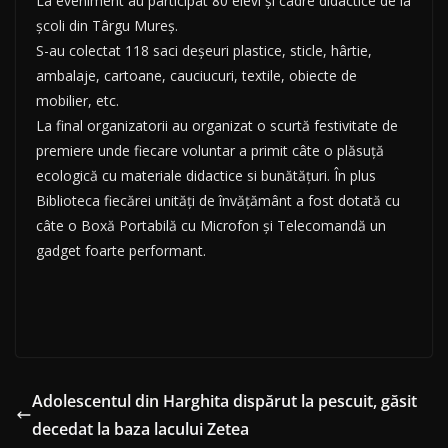
La eveniment au participat 80 elevi și cadre didactice de la
școli din Târgu Mureș.
S-au colectat 118 saci deșeuri plastice, sticle, hârtie,
ambalaje, cartoane, cauciucuri, textile, obiecte de
mobilier, etc.
La final organizatorii au organizat o scurtă festivitate de
premiere unde fiecare voluntar a primit câte o plăsuță
ecologică cu materiale didactice si bunătățuri. În plus
Biblioteca fiecărei unități de învățământ a fost dotată cu
câte o Boxă Portabilă cu Microfon și Telecomandă un
gadget foarte performant.
Adolescentul din Harghita dispărut la pescuit, găsit
decedat la baza lacului Zetea