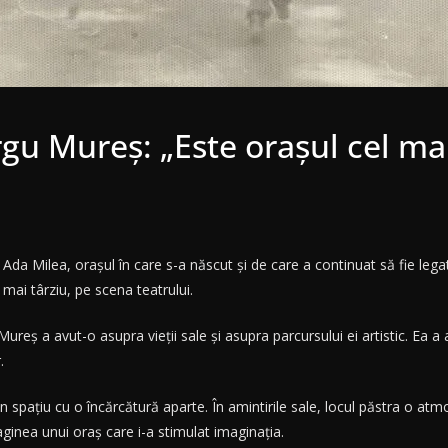
u Mureș: „Este orașul cel mai 
da Milea, orașul în care s-a născut și de care a continuat să fie lega
, mai târziu, pe scena teatrului.
reș a avut-o asupra vieții sale și asupra parcursului ei artistic. Ea a
.
 spațiu cu o încărcătură aparte. În amintirile sale, locul păstra o at
maginea unui oraș care i-a stimulat imaginația.