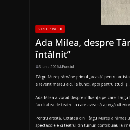
STIRILE PUNCTUL
Ada Milea, despre Târg
întâlnit”
3 iunie 2026
Punctul
Târgu Mureș rămâne primul „acasă” pentru artista A
a revenit mereu aici, la bunici, apoi pentru studii și
Ada Milea a vorbit despre influența pe care Târgu Mu
facultatea de teatru la care avea să ajungă ulterior
Pentru artistă, Cetatea din Târgu Mureș a rămas un
spectacolele și teatrul din turnuri contribuiau la i