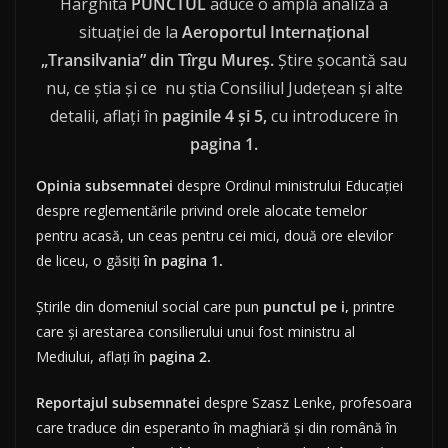
Harghita
PUNCTUL
aduce o amplă analiză a
situaţiei de la
Aeroportul Internaţional
„Transilvania” din Tîrgu Mureş.
Ştire şocantă sau
nu, ce ştia şi ce nu ştia Consiliul Judeţean şi alte
detalii, aflaţi în
paginile 4 şi 5,
cu introducere în
pagina 1.
Opinia subsemnatei
despre Ordinul ministrului Educaţiei
despre reglementările privind orele alocate temelor
pentru acasă, un ceas pentru cei mici, două ore elevilor
de liceu, o găsiţi
în pagina 1.
Ştirile din domeniul social care pun
punctul pe i,
printre
care şi arestarea consilierului unui fost ministru al
Mediului, aflaţi în
pagina 2.
Reportajul subsemnatei
despre Szasz Lenke, profesoara
care traduce din esperanto în maghiară şi din română în