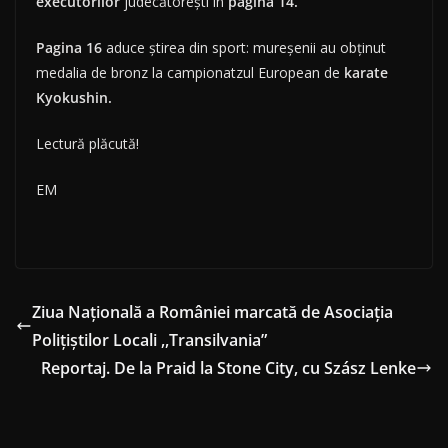
executorilor
judecătoreşti în
pagina 14.
Pagina 16
aduce ştirea din sport: mureşenii au obţinut
medalia de bronz la campionatzul European de
karate
Kyokushin.
Lectură plăcută!
EM
Ziua Națională a României marcată de Asociația
Polițiștilor Locali ,,Transilvania”
Reportaj. De la Praid la Stone City, cu Szász Lenke