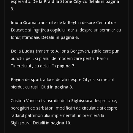
esperanto.
De la Praid la Stone City-
cu detalii în
pagina
3.
Imola Grama
transmite de la Reghin despre Centrul de
Educaţie şi Îngrijirea copilului, dar şi despre un semniar cu
Ionuţ Iftimoaie.
Detalii în pagina 6.
De la
Luduş t
ransmite A. Iona Borgovan, ştirile care pun
punctul pe i, şi planul de modernizare pentru Parcul
Tineretului , cu detalii în
pagina 7.
Pagina de
sport
aduce detalii despre City’us şi meciul
pierdut cu ruşii. Citiţi în
pagina 8.
Cristina Vancea transmite de la
Sighişoara
despre taxe,
poregătiri de sărbători, modificări de circulaţie şi despre
radarul patrimoniului implementat în premieră la
Sighişoara. Detalii în
pagina 10.