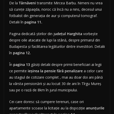
De la
Târnăveni
transmite Mircea Barbu. Nimeni nu vrea
să cureţe zăpaqda, noroc că încă nu a nins, decesul unui
fotbalist din generaţia de aur şi computerul tomograf.
Detalii în
pagina 11.
Pagina dedicată ştirilor din j
udeţul Harghita
vorbeşte
despre oile atacate de lupi la stână, despre primarul din
Budapesta şi facilitarea legăturilor dintre investitori. Detalii
în
pagina 12.
În
pagina 13
găsiţi detalii despre primii beneficiari ai legii
ce permite
ieşirea la pensie fără penalizare
a celor care
au stagiul de cotizare complet , mai au doar doi ani până
la vârsta pensionării şi au locuit 30 de ani în Tîrgu Mureş
sau pe o rază de 8km în jurul municipiului.
Cei care doresc să cumpere terenuri, case ori
apartamente scoase la licitaţie au la dispoziţie
anunţurile