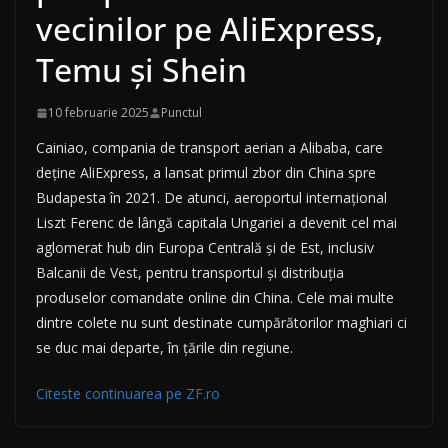
vecinilor pe AliExpress,
Temu şi Shein
10 februarie 2025
Punctul
Cainiao, compania de transport aerian a Alibaba, care
deţine AliExpress, a lansat primul zbor din China spre
Budapesta în 2021. De atunci, aeroportul inter­naţional
Liszt Ferenc de lângă capitala Unga­riei a devenit cel mai
aglomerat hub din Europa Centrală şi de Est, inclusiv
Balcanii de Vest, pentru transportul şi distribuţia
produselor comandate online din China. Cele mai multe
dintre colete nu sunt desti­nate cumpărătorilor maghiari ci
se duc mai de­parte, în ţările din regiune.
Citeste continuarea pe ZF.ro