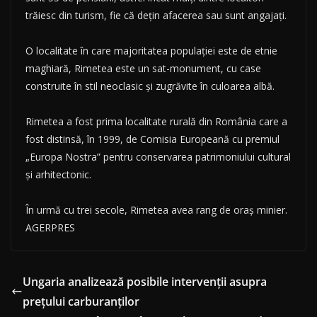
trăiesc din turism, fie că deţin afacerea sau sunt angajaţi.
O localitate în care majoritatea populaţiei este de etnie
maghiară, Rimetea este un sat-monument, cu case
construite în stil neoclasic şi zugrăvite în culoarea albă.
Rimetea a fost prima localitate rurală din România care a
fost distinsă, în 1999, de Comisia Europeană cu premiul
„Europa Nostra” pentru conservarea patrimoniului cultural
şi arhitectonic.
În urmă cu trei secole, Rimetea avea rang de oraş minier.
AGERPRES
Ungaria analizează posibile intervenții asupra
prețului carburanților