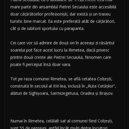
mare parte din ansamblul Pietrei Secuiului este accesibilă
doar căţărătorilor profesionişti, dar există şi un traseu
turistic bine marcat. Ea este preferată atât de căţărători,
cât şi de iubitorii sportului cu parapanta.
Cei care vor să admire de două ori în aceeaşi zi răsăritul
soarelui pot face acest lucru la Rimetea, dacă privesc
printre două creste ale Pietrei Secuiului, fenomen care
poate fi perceput însă doar vara.
Tot pe raza comunei Rimetea, se află cetatea Colţeşti,
construită în secolul al XIII-lea, inclusă în „Ruta Cetăţilor”,
alături de Sighişoara, Sarmizegetusa, Oradea şi Braşov.
Numai în Rimetea, celălalt sat al comunei fiind Colţeşti,
sunt 55 de pensiuni, astfel încât mulţi dintre locuitori