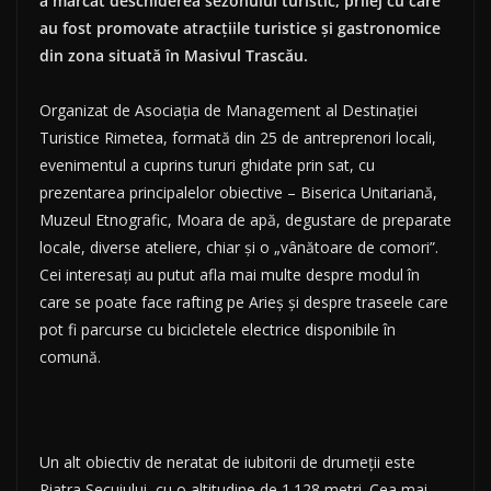
a marcat deschiderea sezonului turistic, prilej cu care
au fost promovate atracţiile turistice şi gastronomice
din zona situată în Masivul Trascău.
Organizat de Asociaţia de Management al Destinaţiei
Turistice Rimetea, formată din 25 de antreprenori locali,
evenimentul a cuprins tururi ghidate prin sat, cu
prezentarea principalelor obiective – Biserica Unitariană,
Muzeul Etnografic, Moara de apă, degustare de preparate
locale, diverse ateliere, chiar şi o „vânătoare de comori”.
Cei interesaţi au putut afla mai multe despre modul în
care se poate face rafting pe Arieş şi despre traseele care
pot fi parcurse cu bicicletele electrice disponibile în
comună.
Un alt obiectiv de neratat de iubitorii de drumeţii este
Piatra Secuiului, cu o altitudine de 1.128 metri. Cea mai