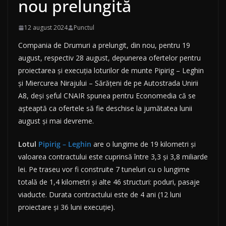
nou prelungită
12 august 2024
Punctul
Compania de Drumuri a prelungit, din nou, pentru 19
august, respectiv 28 august, depunerea ofertelor pentru
proiectarea și execuția loturilor de munte Pipirig – Leghin
și Miercurea Nirajului – Sărățeni de pe Autostrada Unirii
A8, deși șeful CNAIR spunea pentru Economedia că se
așteaptă ca ofertele să fie deschise la jumătatea lunii
august și mai devreme.
Lotul
Pipirig – Leghin
are o lungime de 19 kilometri și
valoarea contractului este cuprinsă între 3,3 și 3,8 miliarde
lei. Pe traseu vor fi construite 7 tuneluri cu o lungime
totală de 1,4 kilometri și alte 46 structuri: poduri, pasaje
viaducte. Durata contractului este de 4 ani (12 luni
proiectare și 36 luni execuție).