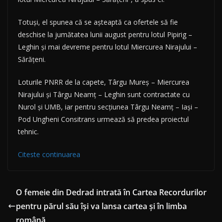
Totuși, el spunea că se așteaptă ca ofertele să fie
deschise la jumătatea lunii august pentru lotul Pipirig –
Leghin și mai devreme pentru lotul Miercurea Nirajului –
Sărățeni.
Loturile PNRR de la capete, Târgu Mureș – Miercurea
Nirajului și Târgu Neamț – Leghin sunt contractate cu
Nurol și UMB, iar pentru secțiunea Târgu Neamț – Iași –
Pod Ungheni Consitrans urmează să predea proiectul
tehnic.
Citeste continuarea
O femeie din Dedrad intrată în Cartea Recordurilor
pentru părul său îşi va lansa cartea şi în limba
română