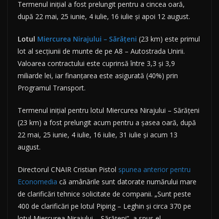
Termenul inițial a fost prelungit pentru a cincea oară,
după 22 mai, 25 iunie, 4 iulie, 16 iulie și apoi 12 august.
Lotul
Miercurea Nirajului – Sărățeni
(23 km) este primul
lot al secțiunii de munte de pe A8 – Autostrada Unirii.
Valoarea contractului este cuprinsă între 3,3 și 3,9
miliarde lei, iar finanțarea este asigurată (40%) prin
Programul Transport.
Termenul inițial pentru lotul Miercurea Nirajului – Sărățeni
(23 km) a fost prelungit acum pentru a șasea oară, după
22 mai, 25 iunie, 4 iulie, 16 iulie, 31 iulie și acum 13
august.
Directorul CNAIR Cristian Pistol
spunea anterior pentru
Economedia
că amânările sunt datorate numărului mare
de clarificări tehnice solicitate de companii. „Sunt peste
400 de clarificări pe lotul Pipirig – Leghin și circa 370 pe
lotul Miercurea Nirajului – Sărățeni”, a spus el.