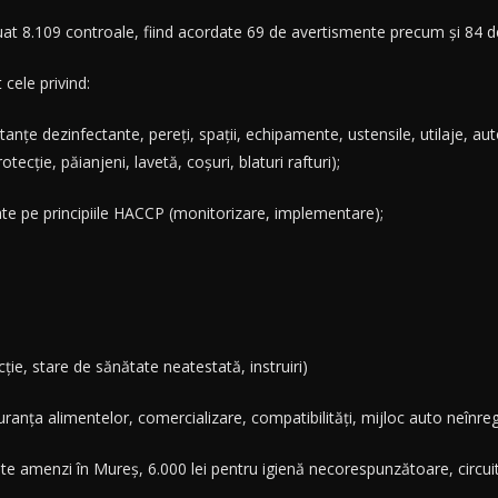
ctuat 8.109 controale, fiind acordate 69 de avertismente precum și 84 
cele privind:
tanțe dezinfectante, pereți, spații, echipamente, ustensile, utilaje, au
tecție, păianjeni, lavetă, coșuri, blaturi rafturi);
e pe principiile HACCP (monitorizare, implementare);
ție, stare de sănătate neatestată, instruiri)
guranța alimentelor, comercializare, compatibilități, mijloc auto neînreg
e amenzi în Mureș, 6.000 lei pentru igienă necorespunzătoare, circuit