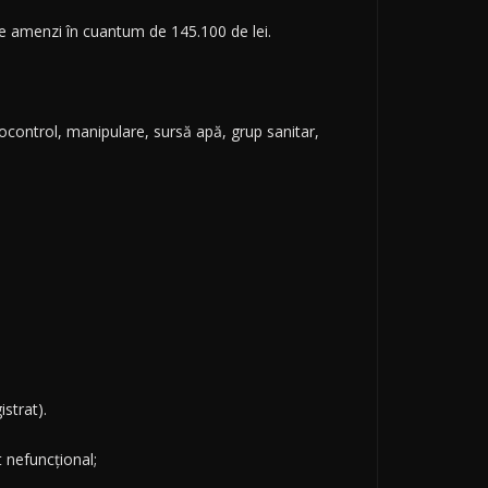
de amenzi în cuantum de 145.100 de lei.
tocontrol, manipulare, sursă apă, grup sanitar,
istrat).
 nefuncțional;