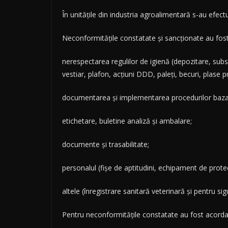
În unitățile din industria agroalimentară s-au efe
Neconformitățile constatate și sancționate au fost 
nerespectarea regulilor de igienă (depozitare, subs
vestiar, plafon, acțiuni DDD, paleți, becuri, plase pro
documentarea și implementarea procedurilor bazat
etichetare, buletine analiză și ambalare;
documente și trasabilitate;
personalul (fișe de aptitudini, echipament de protec
altele (înregistrare sanitară veterinară și pentru si
Pentru neconformitățile constatate au fost acordat