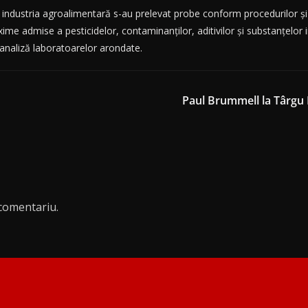
n industria agroalimentară s-au prelevat probe conform procedurilor ș
ime admise a pesticidelor, contaminanților, aditivilor și substanțelor 
 analiză laboratoarelor arondate.
Paul Brummell la Târgu 
comentariu.