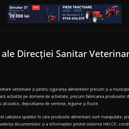
ale Direcţiei Sanitar Veterina
anitare veterinare și pentru siguranța alimentelor precum și a municipiu
ră activități pe domenii de activitate, precum fabricarea produselor de
și alcoolice, depozitarea de semințe, legume și fructe.
ivind calitatea spațiilor în care produsele alimentare sunt manipulate, 
evidența documentelor și a informațiilor privind sistemul HACCP, condiții