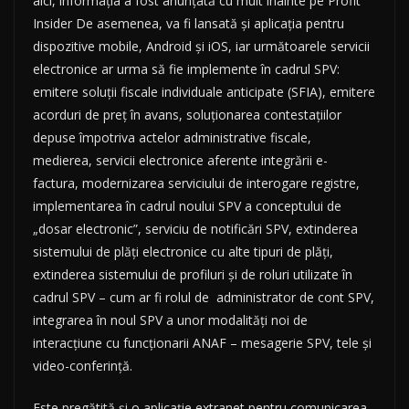
aici, informația a fost anunțată cu mult înainte pe Profit
Insider De asemenea, va fi lansată și aplicația pentru
dispozitive mobile, Android și iOS, iar următoarele servicii
electronice ar urma să fie implemente în cadrul SPV:
emitere soluții fiscale individuale anticipate (SFIA), emitere
acorduri de preț în avans, soluționarea contestațiilor
depuse împotriva actelor administrative fiscale,
medierea, servicii electronice aferente integrării e-
factura, modernizarea serviciului de interogare registre,
implementarea în cadrul noului SPV a conceptului de
„dosar electronic”, serviciu de notificări SPV, extinderea
sistemului de plăți electronice cu alte tipuri de plăți,
extinderea sistemului de profiluri și de roluri utilizate în
cadrul SPV – cum ar fi rolul de administrator de cont SPV,
integrarea în noul SPV a unor modalități noi de
interacțiune cu funcționarii ANAF – mesagerie SPV, tele și
video-conferință.
Este pregătită și o aplicație extranet pentru comunicarea