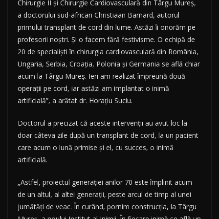
Chirurgie II şi Chirurgie Cardiovasculară din Târgu Mureş,
a doctorului sud-african Christiaan Barnard, autorul
primului transplant de cord din lume. Astăzi îi onorăm pe
profesorii noştri. Şi o facem fără festivisme. O echipă de
20 de specialişti în chirurgia cardiovasculară din România,
Ungaria, Serbia, Croaţia, Polonia şi Germania se află chiar
acum la Târgu Mureş. Ieri am realizat împreună două
operaţii pe cord, iar astăzi am implantat o inimă
artificială”, a arătat dr. Horaţiu Suciu.
Doctorul a precizat că aceste intervenţii au avut loc la
doar câteva zile după un transplant de cord, la un pacient
care acum o lună primise şi el, cu succes, o inimă
artificială.
„Astfel, proiectul generaţiei anilor 70 este împlinit acum
de un altul, al altei generaţii, peste arcul de timp al unei
jumătăţi de veac. În curând, pornim construcţia, la Târgu
Mureş, a noului Institut al Inimii. În fiecare inimă se află un