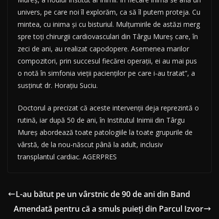
univers, pe care noi îl explorăm, ca să îl putem proteja. Cu
mintea, cu inima şi cu bisturiul. Mulţumirile de astăzi merg
spre toţi chirurgii cardiovasculari din Târgu Mureş care, în
zeci de ani, au realizat capodopere. Asemenea marilor
compozitori, prin succesul fiecărei operaţii, ei au mai pus
o notă în simfonia vieţii pacienţilor pe care i-au tratat”, a
susţinut dr. Horaţiu Suciu.
Doctorul a precizat că aceste intervenţii deja reprezintă o
rutină, iar după 50 de ani, în Institutul Inimii din Târgu
Mureş abordează toate patologiile la toate grupurile de
vârstă, de la nou-născut până la adult, inclusiv
transplantul cardiac. AGERPRES
L-au bătut pe un vârstnic de 90 de ani din Band
Amendată pentru că a smuls puieți din Parcul Izvor