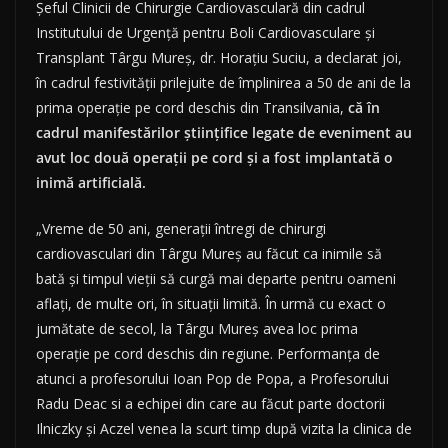
Şeful Clinicii de Chirurgie Cardiovasculară din cadrul
Institutului de Urgenţă pentru Boli Cardiovasculare şi
Transplant Târgu Mureş, dr. Horaţiu Suciu, a declarat joi,
în cadrul festivităţii prilejuite de împlinirea a 50 de ani de la
prima operaţie pe cord deschis din Transilvania,
că în
cadrul manifestărilor ştiinţifice legate de eveniment au
avut loc două operaţii pe cord şi a fost implantată o
inimă artificială.
„Vreme de 50 ani, generaţii întregi de chirurgi
cardiovasculari din Târgu Mureş au făcut ca inimile să
bată şi timpul vieţii să curgă mai departe pentru oameni
aflaţi, de multe ori, în situaţii limită. În urmă cu exact o
jumătate de secol, la Târgu Mureş avea loc prima
operaţie pe cord deschis din regiune. Performanţa de
atunci a profesorului Ioan Pop de Popa, a Profesorului
Radu Deac si a echipei din care au făcut parte doctorii
Ilniczky şi Aczel venea la scurt timp după vizita la clinica de