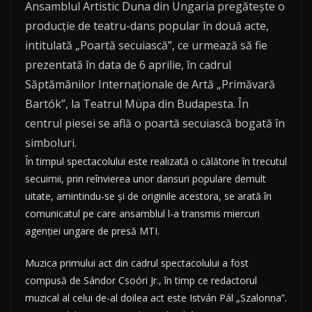
Ansamblul Artistic Duna din Ungaria pregăteşte o
producţie de teatru-dans popular în două acte,
intitulată „Poartă secuiască”, ce urmează să fie
prezentată în data de 6 aprilie, în cadrul
Săptămânilor Internaţionale de Artă „Primăvară
Bartók”, la Teatrul Müpa din Budapesta. În
centrul piesei se află o poartă secuiască bogată în
simboluri.
În timpul spectacolului este realizată o călătorie în trecutul
secuimii, prin reînvierea unor dansuri populare demult
uitate, amintindu-se şi de originile acestora, se arată în
comunicatul pe care ansamblul l-a transmis miercuri
agenţiei ungare de presă MTI.
Muzica primului act din cadrul spectacolului a fost
compusă de Sándor Csoóri Jr., în timp ce redactorul
muzical al celui de-al doilea act este István Pál „Szalonna”.