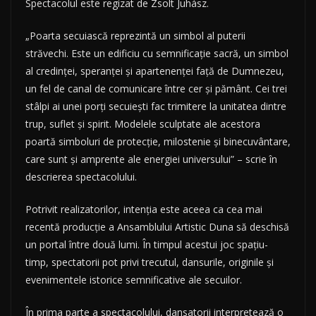
Spectacolul este regizat de Zsolt Juhász.
„Poarta secuiască reprezintă un simbol al puterii
străvechi. Este un edificiu cu semnificaţie sacră, un simbol
al credinţei, speranţei şi apartenenţei faţă de Dumnezeu,
un fel de canal de comunicare între cer şi pământ. Cei trei
stâlpi ai unei porţi secuieşti fac trimitere la unitatea dintre
trup, suflet şi spirit. Modelele sculptate ale acestora
poartă simboluri de protecţie, milostenie şi binecuvântare,
care sunt şi amprente ale energiei universului” – scrie în
descrierea spectacolului.
Potrivit realizatorilor, intenţia este aceea ca cea mai
recentă producţie a Ansamblului Artistic Duna să deschisă
un portal între două lumi. În timpul acestui joc spaţiu-
timp, spectatorii pot privi trecutul, dansurile, originile şi
evenimentele istorice semnificative ale secuilor.
În prima parte a spectacolului, dansatorii interpretează o