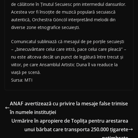
de călătorie în Ţinutul Secuiesc prin intermediul dansurilor.
Acestea vor fi însoţite de muzică populară secuiască
autentică, Orchestra Göncöl interpretând melodii din
diverse zone etnografice secuieşti.
Comunicatul subliniază că mesajul de pe porţile secuieşti
– „binecuvântare celui care intră, pace celui care pleacă” –
nu este altceva decât un punct de legătură între trecut şi
viitor, pe care Ansamblul Artistic Duna îl va readuce la
viaţă pe scenă.
Sursa: MTI
ANAF avertizează cu privire la mesaje false trimise
în numele instituției
Urmărire în apropiere de Toplița pentru arestarea
unui bărbat care transporta 250.000 ţigarete