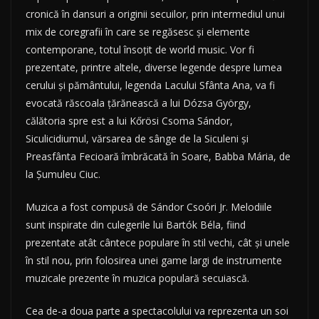
cronică în dansuri a originii secuilor, prin intermediul unui
mix de coregrafii în care se regăsesc şi elemente
contemporane, totul însoţit de world music. Vor fi
prezentate, printre altele, diverse legende despre lumea
cerului şi pământului, legenda Lacului Sfânta Ana, va fi
evocată răscoala ţărănească a lui Dózsa György,
călătoria spre est a lui Kőrösi Csoma Sándor,
Siculicidiumul, vărsarea de sânge de la Siculeni şi
Preasfânta Fecioară îmbrăcată în Soare, Babba Mária, de
la Şumuleu Ciuc.
Muzica a fost compusă de Sándor Csoóri Jr. Melodiile
sunt inspirate din culegerile lui Bartók Béla, fiind
prezentate atât cântece populare în stil vechi, cât şi unele
în stil nou, prin folosirea unei game largi de instrumente
muzicale prezente în muzica populară secuiască.
Cea de-a doua parte a spectacolului va reprezenta un soi