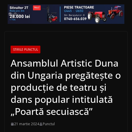
STIRILE PUNCTUL
Ansamblul Artistic Duna
din Ungaria pregăteşte o
producţie de teatru şi
dans popular intitulată
„Poartă secuiască”
21 martie 2024
Punctul