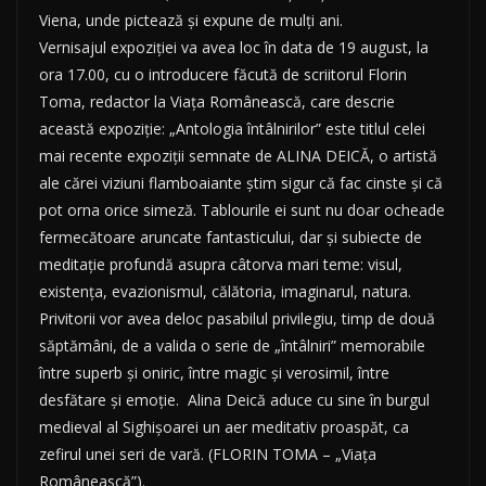
Viena, unde pictează și expune de mulți ani.
Vernisajul expoziției va avea loc în data de 19 august, la
ora 17.00, cu o introducere făcută de scriitorul Florin
Toma, redactor la Viața Românească, care descrie
această expoziție: „Antologia întâlnirilor” este titlul celei
mai recente expoziţii semnate de ALINA DEICĂ, o artistă
ale cărei viziuni flamboaiante ştim sigur că fac cinste şi că
pot orna orice simeză. Tablourile ei sunt nu doar ocheade
fermecătoare aruncate fantasticului, dar şi subiecte de
meditaţie profundă asupra câtorva mari teme: visul,
existenţa, evazionismul, călătoria, imaginarul, natura.
Privitorii vor avea deloc pasabilul privilegiu, timp de două
săptămâni, de a valida o serie de „întâlniri” memorabile
între superb şi oniric, între magic şi verosimil, între
desfătare şi emoţie. Alina Deică aduce cu sine în burgul
medieval al Sighişoarei un aer meditativ proaspăt, ca
zefirul unei seri de vară. (FLORIN TOMA – „Viaţa
Românească”).