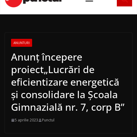
conținut
ANUNTURI
Anunț începere
proiect„Lucrări de
eficientizare energetică
și consolidare la Școala
Gimnazială nr. 7, corp B”
5 aprilie 2023
Punctul