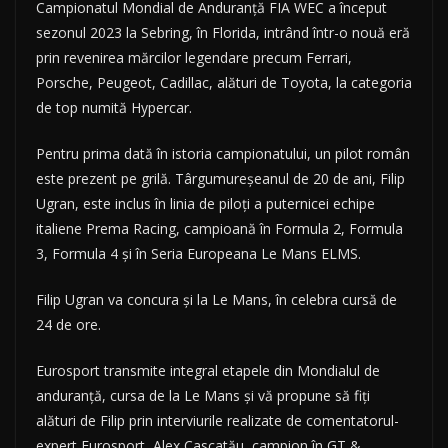
Campionatul Mondial de Anduranță FIA WEC a început
sezonul 2023 la Sebring, în Florida, intrând într-o nouă eră
prin revenirea mărcilor legendare precum Ferrari,
Porsche, Peugeot, Cadillac, alături de Toyota, la categoria
de top numită Hypercar.
Pentru prima dată în istoria campionatului, un pilot român
este prezent pe grilă. Târgumureșeanul de 20 de ani, Filip
Ugran, este inclus în linia de piloți a puternicei echipe
italiene Prema Racing, campioană în Formula 2, Formula
3, Formula 4 și în Seria Europeana Le Mans ELMS.
Filip Ugran va concura și la Le Mans, în celebra cursă de
24 de ore.
Eurosport transmite integral etapele din Mondialul de
anduranță, cursa de la Le Mans și vă propune să fiți
alături de Filip prin interviurile realizate de comentatorul-
expert Eurosport, Alex Cascatău, campion în GT &