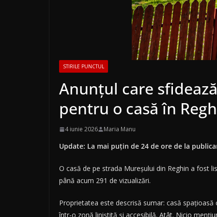
STIRILE PUNCTUL
Anunțul care sfidează
pentru o casă în Regh
4 iunie 2026
Maria Manu
Update: La mai puțin de 24 de ore de la publicar
O casă de pe strada Mureșului din Reghin a fost lis
până acum 291 de vizualizări.
Proprietatea este descrisă sumar: casă spațioasă cu
într-o zonă liniștită și accesibilă. Atât. Nicio menț