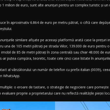
1 milion de euro, sunt alte anunțuri pentru un complex turistic și un 
aduce în aproximativ 6.864 de euro pe metru pătrat, o cifră care depăș
știului.
. Anunțurile similare afișate pe aceeași platformă arată case la prețuri
ru una de 105 metri pătrați pe strada Viilor, 139.000 de euro pentru o
n imobil de 85 de metri pătrați în zona centrală sau chiar 48.000 de eur
-ar putea cumpăra, teoretic, toate cele cinci case listate în anunțurile 
ct al vânzătorului: un număr de telefon cu prefix italian (0039), ceea 
rin WhatsApp.
i multiple: o eroare de tastare, o strategie de negociere care pornește 
evaluare proprie a proprietarului care nu reflectă realitățile pieței loc