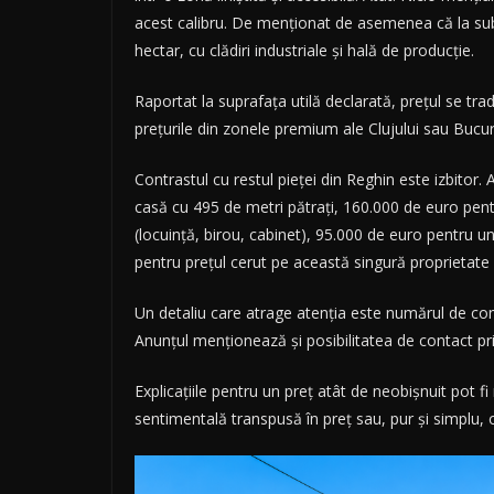
acest calibru. De menționat de asemenea că la sub 
hectar, cu clădiri industriale și hală de producție.
Raportat la suprafața utilă declarată, prețul se tr
prețurile din zonele premium ale Clujului sau Bucure
Contrastul cu restul pieței din Reghin este izbitor
casă cu 495 de metri pătrați, 160.000 de euro pent
(locuință, birou, cabinet), 95.000 de euro pentru u
pentru prețul cerut pe această singură proprietate s
Un detaliu care atrage atenția este numărul de conta
Anunțul menționează și posibilitatea de contact p
Explicațiile pentru un preț atât de neobișnuit pot f
sentimentală transpusă în preț sau, pur și simplu, o 