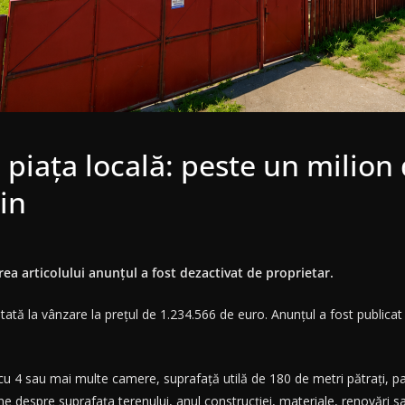
 piața locală: peste un milion
in
ea articolului anunțul a fost dezactivat de proprietar.
tată la vânzare la prețul de 1.234.566 de euro. Anunțul a fost publica
 4 sau mai multe camere, suprafață utilă de 180 de metri pătrați, parți
iune despre suprafața terenului, anul construcției, materiale, renovări sa