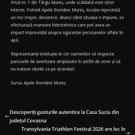
Priză nr. 1 din Târgu Mureș, unde scăldatul este strict
interzis. Potrivit Apele Române Mureș, locația reprezintă
un risc major, deoarece, atunci când situația o impune, se
efectuează manevre hidrotehnice care pot avea un
impact imprevizibil asupra siguranței persoanelor aflate în
apă.
Reprezentanții instituției le cer oamenilor să respecte
panourile de avertizare amplasate în astfel de zone și să
nu trateze râurile ca pe ștranduri.
Sursa: Apele Române Mureș
Descoperiți gusturile autentice la Casa Suciu din
județul Covasna
Transylvania Triathlon Festival 2026 are loc în