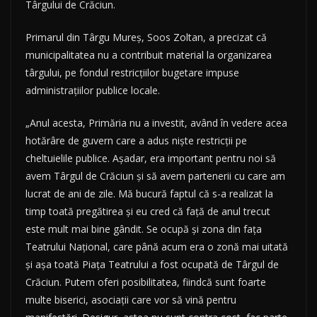
Târgului de Crăciun.
Primarul din Târgu Mureş, Soos Zoltan, a precizat că
municipalitatea nu a contribuit material la organizarea
târgului, pe fondul restricţiilor bugetare impuse
administraţiilor publice locale.
„Anul acesta, Primăria nu a investit, având în vedere acea
hotărâre de guvern care a adus nişte restricţii pe
cheltuielile publice. Aşadar, era important pentru noi să
avem Târgul de Crăciun şi să avem partenerii cu care am
lucrat de ani de zile. Mă bucură faptul că s-a realizat la
timp toată pregătirea şi eu cred că faţă de anul trecut
este mult mai bine gândit. Se ocupă şi zona din faţa
Teatrului Naţional, care până acum era o zonă mai uitată
şi aşa toată Piaţa Teatrului a fost ocupată de Târgul de
Crăciun. Putem oferi posibilitatea, fiindcă sunt foarte
multe biserici, asociaţii care vor să vină pentru