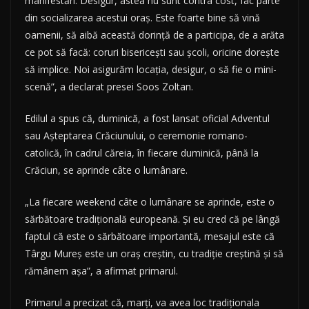
manifestări. Desigur, astea nu sunt contra cost, fac parte
din socializarea acestui oraş. Este foarte bine să vină
oamenii, să aibă această dorinţă de a participa, de a arăta
ce pot să facă: coruri bisericeşti sau şcoli, oricine doreşte
să implice. Noi asigurăm locaţia, desigur, o să fie o mini-
scenă”, a declarat presei Soos Zoltan.
Edilul a spus că, duminică, a fost lansat oficial Adventul
sau Aşteptarea Crăciunului, o ceremonie romano-
catolică, în cadrul căreia, în fiecare duminică, până la
Crăciun, se aprinde câte o lumânare.
„La fiecare weekend câte o lumânare se aprinde, este o
sărbătoare tradiţională europeană. Şi eu cred că pe lângă
faptul că este o sărbătoare importantă, mesajul este că
Târgu Mureş este un oraş creştin, cu tradiţie creştină şi să
rămânem aşa”, a afirmat primarul.
Primarul a precizat că, marţi, va avea loc tradiţionala