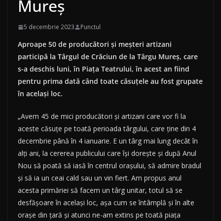
Mureş
5 decembrie 2023
Punctul
Aproape 50 de producători şi meşteri artizani
participă la Târgul de Crăciun de la Târgu Mureş, care
s-a deschis luni, în Piaţa Teatrului, în acest an fiind
pentru prima dată când toate căsuţele au fost grupate
în acelaşi loc.
„Avem 45 de mici producători şi artizani care vor fi la
aceste căsuţe pe toată perioada târgului, care ţine din 4
decembrie până în 4 ianuarie. E un târg mai lung decât în
alţi ani, la cererea publicului care îşi doreşte şi după Anul
Nou să poată să iasă în centrul oraşului, să admire bradul
şi să ia un ceai cald sau un vin fiert. Am propus anul
acesta primăriei să facem un târg unitar, totul să se
desfăşoare în acelaşi loc, aşa cum se întâmplă şi în alte
oraşe din ţară şi atunci ne-am extins pe toată piaţa