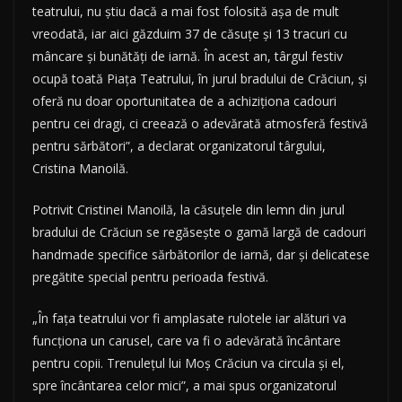
teatrului, nu ştiu dacă a mai fost folosită aşa de mult
vreodată, iar aici găzduim 37 de căsuţe şi 13 tracuri cu
mâncare şi bunătăţi de iarnă. În acest an, târgul festiv
ocupă toată Piaţa Teatrului, în jurul bradului de Crăciun, şi
oferă nu doar oportunitatea de a achiziţiona cadouri
pentru cei dragi, ci creează o adevărată atmosferă festivă
pentru sărbători”, a declarat organizatorul târgului,
Cristina Manoilă.
Potrivit Cristinei Manoilă, la căsuţele din lemn din jurul
bradului de Crăciun se regăseşte o gamă largă de cadouri
handmade specifice sărbătorilor de iarnă, dar şi delicatese
pregătite special pentru perioada festivă.
„În faţa teatrului vor fi amplasate rulotele iar alături va
funcţiona un carusel, care va fi o adevărată încântare
pentru copii. Trenuleţul lui Moş Crăciun va circula şi el,
spre încântarea celor mici”, a mai spus organizatorul