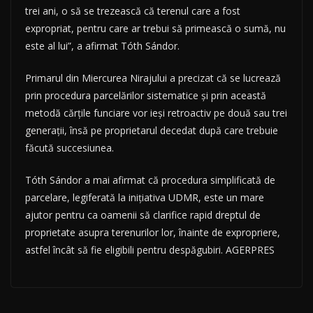
trei ani, o să se trezească că terenul care a fost
expropriat, pentru care ar trebui să primească o sumă, nu
este al lui”, a afirmat Tóth Sándor.
Primarul din Miercurea Nirajului a precizat că se lucrează
prin procedura parcelărilor sistematice şi prin această
metodă cărţile funciare vor ieşi retroactiv pe două sau trei
generaţii, însă pe proprietarul decedat după care trebuie
făcută succesiunea.
Tóth Sándor a mai afirmat că procedura simplificată de
parcelare, legiferată la iniţiativa UDMR, este un mare
ajutor pentru ca oamenii să clarifice rapid dreptul de
proprietate asupra terenurilor lor, înainte de expropriere,
astfel încât să fie eligibili pentru despăgubiri. AGERPRES