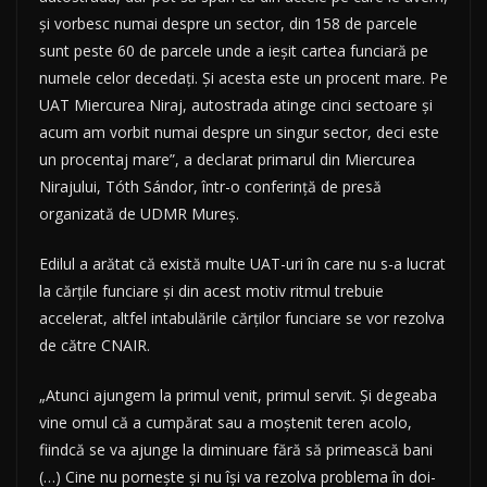
şi vorbesc numai despre un sector, din 158 de parcele
sunt peste 60 de parcele unde a ieşit cartea funciară pe
numele celor decedaţi. Şi acesta este un procent mare. Pe
UAT Miercurea Niraj, autostrada atinge cinci sectoare şi
acum am vorbit numai despre un singur sector, deci este
un procentaj mare”, a declarat primarul din Miercurea
Nirajului, Tóth Sándor, într-o conferinţă de presă
organizată de UDMR Mureş.
Edilul a arătat că există multe UAT-uri în care nu s-a lucrat
la cărţile funciare şi din acest motiv ritmul trebuie
accelerat, altfel intabulările cărţilor funciare se vor rezolva
de către CNAIR.
„Atunci ajungem la primul venit, primul servit. Şi degeaba
vine omul că a cumpărat sau a moştenit teren acolo,
fiindcă se va ajunge la diminuare fără să primească bani
(…) Cine nu porneşte şi nu îşi va rezolva problema în doi-