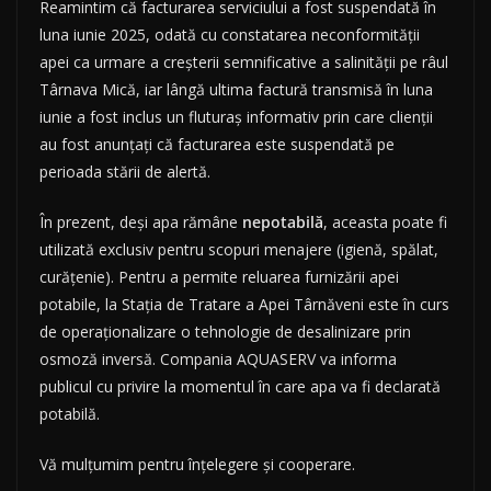
Reamintim că facturarea serviciului a fost suspendată în
luna iunie 2025, odată cu constatarea neconformității
apei ca urmare a creșterii semnificative a salinității pe râul
Târnava Mică, iar lângă ultima factură transmisă în luna
iunie a fost inclus un fluturaș informativ prin care clienții
au fost anunțați că facturarea este suspendată pe
perioada stării de alertă.
În prezent, deși apa rămâne
nepotabilă
, aceasta poate fi
utilizată exclusiv pentru scopuri menajere (igienă, spălat,
curățenie). Pentru a permite reluarea furnizării apei
potabile, la Stația de Tratare a Apei Târnăveni este în curs
de operaționalizare o tehnologie de desalinizare prin
osmoză inversă. Compania AQUASERV va informa
publicul cu privire la momentul în care apa va fi declarată
potabilă.
Vă mulțumim pentru înțelegere și cooperare.