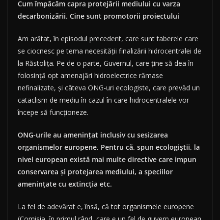
Cum împăcăm capra protejării mediului cu varza
decarbonizării. Cine sunt promotorii proiectului
Am arătat, în episodul precedent, care sunt taberele care
se ciocnesc pe tema necesității finalizării hidrocentralei de
la Răstolița. Pe de o parte, Guvernul, care ține să dea în
folosință opt amenajări hidroelectrice rămase
nefinalizate, și câteva ONG-uri ecologiste, care prevăd un
cataclism de mediu în cazul în care hidrocentralele vor
începe să funcționeze.
ONG-urile au amenințat inclusiv cu sesizarea
organismelor europene. Pentru că, spun ecologiștii, la
nivel european există mai multe directive care impun
conservarea și protejarea mediului, a speciilor
amenințate cu extincția etc.
La fel de adevărat e, însă, că tot organismele europene
(Comisia, în primul rând, care e un fel de guvern european