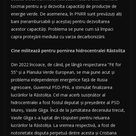
tocmai pentru a-și dezvolta capacități de producție de
energie verde. De asemenea, în PNRR sunt prevăzuți alți
bani (nerambursabili și aceștia) pentru dezvoltarea
acestor capacități. Problema se pune cum să împaci
capra protejării mediului cu varza decarbonizării.
Cine militează pentru pornirea hidrocentralei Răstolița
Din 2022 încoace, de când, pe lângă respectarea ”Fit for
55” și a Planului Verde European, se mai pune acut și
problema independenței energetice față de Rusia
agresoare, Guvernul PSD-PNL a stimulat finalizarea
lucrărilor la Răstolița. Cel mai acerb susținător al
hidrocentralei a fost fostul deputat și președinte al PSD
Mureș, Vasile Gliga. Încă de la jumătatea deceniului trecut,
Vasile Gliga s-a luptat din răsputeri pentru reluarea
lucrărilor la Răstolița. La vremea respectivă, a fost de
notorietate disputa perpetuă dintre acesta și Cristiana