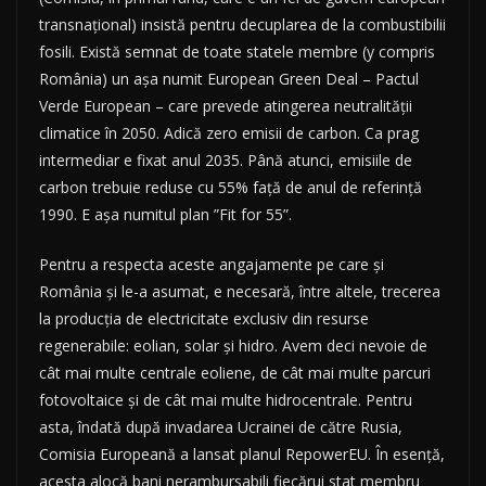
transnațional) insistă pentru decuplarea de la combustibilii
fosili. Există semnat de toate statele membre (y compris
România) un așa numit European Green Deal – Pactul
Verde European – care prevede atingerea neutralității
climatice în 2050. Adică zero emisii de carbon. Ca prag
intermediar e fixat anul 2035. Până atunci, emisiile de
carbon trebuie reduse cu 55% față de anul de referință
1990. E așa numitul plan ”Fit for 55”.
Pentru a respecta aceste angajamente pe care și
România și le-a asumat, e necesară, între altele, trecerea
la producția de electricitate exclusiv din resurse
regenerabile: eolian, solar și hidro. Avem deci nevoie de
cât mai multe centrale eoliene, de cât mai multe parcuri
fotovoltaice și de cât mai multe hidrocentrale. Pentru
asta, îndată după invadarea Ucrainei de către Rusia,
Comisia Europeană a lansat planul RepowerEU. În esență,
acesta alocă bani nerambursabili fiecărui stat membru