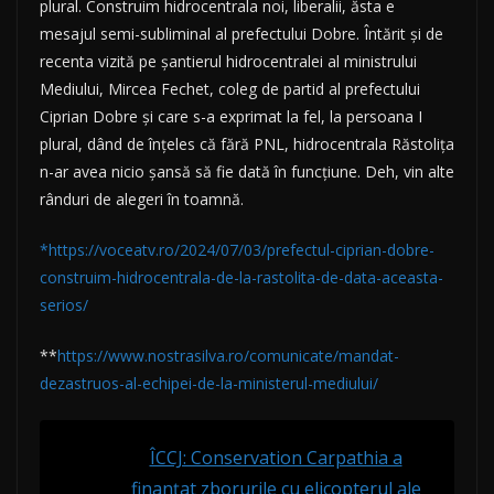
plural. Construim hidrocentrala noi, liberalii, ăsta e
mesajul semi-subliminal al prefectului Dobre. Întărit și de
recenta vizită pe șantierul hidrocentralei al ministrului
Mediului, Mircea Fechet, coleg de partid al prefectului
Ciprian Dobre și care s-a exprimat la fel, la persoana I
plural, dând de înțeles că fără PNL, hidrocentrala Răstolița
n-ar avea nicio șansă să fie dată în funcțiune. Deh, vin alte
rânduri de alegeri în toamnă.
*https://voceatv.ro/2024/07/03/prefectul-ciprian-dobre-
construim-hidrocentrala-de-la-rastolita-de-data-aceasta-
serios/
**
https://www.nostrasilva.ro/comunicate/mandat-
dezastruos-al-echipei-de-la-ministerul-mediului/
ÎCCJ: Conservation Carpathia a
finanţat zborurile cu elicopterul ale