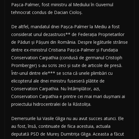
Pașca-Palmer, fost ministru al Mediului în Guvernul
tehnocrat condus de Dacian Cioloș.
De altfel, mandatul dnei Pașca-Palmer la Mediu a fost
considerat unul dezastruos** de Federația Proprietarilor
de Păduri și Pășuni din România. Despre legăturile strânse
dintre ex-ministrul Cristiana Pașca-Palmer și Fundația
Conservation Carpathia (condusă de germanul Cristoph
Promberger) s-au scris zeci și sute de articole de presă.
Într-unul dintre ele*** se scria că unele plimbări cu
elicopterul ale dnei ministru fuseseră plătite de
Conservation Carpathia. Nu întâmplător, azi,
Conservation Carpathia e printre cei mai mari dușmani ai
proiectului hidrocentralei de la Răstolița.
Demersurile lui Vasile Gliga nu au avut succes atunci. Ele
au fost, însă, continuate de fiica acestuia, actuala
deputată PSD de Mureș Dumitrița Gliga. Aceasta a făcut