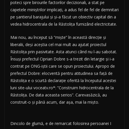
poteci spre birourile factorilor decizionali, a stat pe
capetele miniștrilor implicați, a adus fel de fel de demnitari
pe șantierul barajului și și-a făcut un obiectiv capital din a
vedea hidrocentrala de la Răstolița furnizând electricitate.
Mai nou, au început să ”miște” în această direcție și
liberalii, deși aceștia cel mai mult au ajutat proiectul
Răstolița prin pasivitate. Asta atunci când nu l-au sabotat.
Însuși prefectul Ciprian Dobre s-a trezit din letargie și i-a
contrat pe ONG-iștii care se opun proiectului. Apropo de
prefectul Dobre: elocventă pentru atitudinea sa față de
Răstolița e o scurtă declarație oferită la începutul acestei
luni site-ului voceatv.ro*: ”Construim hidrocentrala de la
Răstolița. De data aceasta serios”. Carevasăzică, au
construit-o și până acum, dar așa, mai la mișto.
Dincolo de glumă, e de remarcat folosirea persoanei I