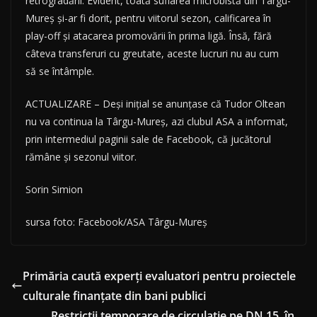
retrogradării. Evident, toată suflarea microbistă din Târgu-
Mureș și-ar fi dorit, pentru viitorul sezon, calificarea în
play-off și atacarea promovării în prima ligă. Însă, fără
câteva transferuri cu greutate, aceste lucruri nu au cum
să se întâmple.
ACTUALIZARE – Deși inițial se anunțase că Tudor Oltean
nu va continua la Târgu-Mureș, azi clubul ASA a informat,
prin intermediul paginii sale de Facebook, că jucătorul
rămâne și sezonul viitor.
Sorin Simion
sursa foto: Facebook/ASA Târgu-Mureș
Primăria caută experți evaluatori pentru proiectele
culturale finanțate din bani publici
Restricții temporare de circulație pe DN 15, în