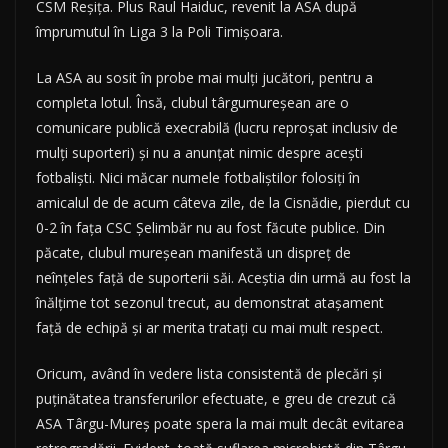
CSM Reșița. Plus Raul Haiduc, revenit la ASA după
împrumutul în Liga 3 la Poli Timișoara.
La ASA au sosit în probe mai mulți jucători, pentru a
completa lotul. Însă, clubul târgumureșean are o
comunicare publică execrabilă (lucru reproșat inclusiv de
mulți suporteri) și nu a anunțat nimic despre acești
fotbaliști. Nici măcar numele fotbaliștilor folosiți în
amicalul de de acum câteva zile, de la Cisnădie, pierdut cu
0-2 în fața CSC Șelimbăr nu au fost făcute publice. Din
păcate, clubul mureșean manifestă un dispreț de
neînțeles față de suporterii săi. Aceștia din urmă au fost la
înălțime tot sezonul trecut, au demonstrat atașament
față de echipă și ar merita tratați cu mai mult respect.
Oricum, având în vedere lista consistentă de plecări și
puținătatea transferurilor efectuate, e greu de crezut că
ASA Târgu-Mureș poate spera la mai mult decât evitarea