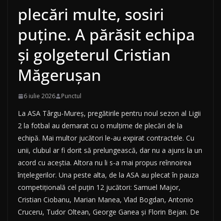
plecări multe, sosiri
puține. A părăsit echipa
și golgeterul Cristian
Măgerușan
6 iulie 2026
Punctul
La ASA Târgu-Mureș, pregătirile pentru noul sezon al Ligii
2 la fotbal au demarat cu o mulțime de plecări de la
echipă. Mai multor jucători le-au expirat contractele. Cu
unii, clubul ar fi dorit să prelungească, dar nu a ajuns la un
acord cu aceștia. Altora nu li s-a mai propus reînnoirea
înțelegerilor. Una peste alta, de la ASA au plecat în pauza
competițională cel puțin 12 jucători: Samuel Major,
Cristian Ciobanu, Marian Manea, Vlad Bogdan, Antonio
Cruceru, Tudor Oltean, George Ganea și Florin Bejan. De