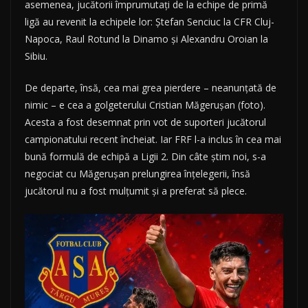
asemenea, jucătorii împrumutați de la echipe de primă
ligă au revenit la echipele lor: Ștefan Senciuc la CFR Cluj-
Napoca, Raul Rotund la Dinamo și Alexandru Oroian la
Sibiu.
De departe, însă, cea mai grea pierdere – neanunțată de
nimic – e cea a golgeterului Cristian Măgerușan (foto).
Acesta a fost desemnat prin vot de suporteri jucătorul
campionatului recent încheiat. Iar FRF l-a inclus în cea mai
bună formulă de echipă a Ligii 2. Din câte știm noi, s-a
negociat cu Măgerușan prelungirea înțelegerii, însă
jucătorul nu a fost mulțumit și a preferat să plece.