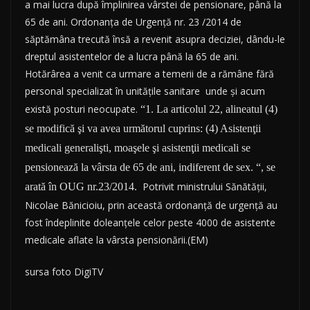
a mai lucra după împlinirea vârstei de pensionare, până
la
65 de ani. Ordonanţa de Urgenţă nr. 23 /2014 de
săptămâna trecută însă a revenit asupra deciziei, dându-le
dreptul asistentelor de a lucra până la 65 de ani.
Hotărârea a venit ca urmare a temerii de a rămâne fără
personal specializat în unităţile sanitare
unde şi acum
există posturi neocupate.
“1. La articolul 22, alineatul (4)
se modifică şi va avea următorul cuprins: (4) Asistenţii
medicali generalişti, moaşele şi asistenţii medicali se
pensionează la vârsta de 65 de ani, indiferent de sex. “, se
Potrivit ministrului Sănătăţii,
arată în OUG nr.23/2014.
Nicolae Bănicioiu, prin această ordonanţă de urgenţă au
fost îndeplinite doleanţele celor peste 4000 de asistente
medicale aflate la vârsta pensionării.(EM)
sursa foto DigiTV