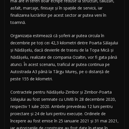
mai are în teren doar echipe reduse la structuri, taluzări,
asfalt, marcaje, finisaje și în spațiile de servicii, iar
finalizarea lucrărilor pe acest sector ar putea veni în
toamnă.
Organizația estimează că șoferii ar putea circula în
decembrie pe toți cei 42,3 kilometri dintre Poarta Sălajului
și Nădășelu, dacă devierile de traseu de la Topa Mică și
Nădășelu, realizate de compania Ozaltin, vor fi gata până
atunci. În acest scenariu, traficul ar putea continua pe
Autostrada A3 până la Târgu Mureș, pe o distanță de
peste 155 de kilometri.
Contractele pentru Nădășelu-Zimbor și Zimbor-Poarta
Sălajului au fost semnate cu UMB în 28 decembrie 2020,
respectiv 1 iulie 2020. Ambele prevedeau 12 luni pentru
proiectare și 24 de luni pentru execuție. Ordinele de
începere au fost emise în 25 ianuarie 2021 și 31 mai 2021,
iar autorizațiile de construire au fost date în etape în