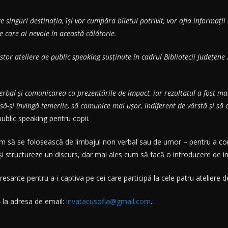
 singuri destinația, își vor cumpăra biletul potrivit, vor afla informații 
e care ai nevoie în această călătorie.
estor ateliere de public speaking susținute în cadrul Bibliotecii Județene 
erbal și comunicarea cu prezentările de impact, iar rezultatul a fost ma
, să-și învingă temerile, să comunice mai ușor, indiferent de vârstă și să c
 public speaking pentru copii.
e cum să se folosească de limbajul non verbal sau de umor – pentru a c
-și structureze un discurs, dar mai ales cum să facă o introducere de
teresante pentru a-i captiva pe cei care participă la cele patru ateliere 
4
la adresa de email:
invatacusofia@gmail.com
.