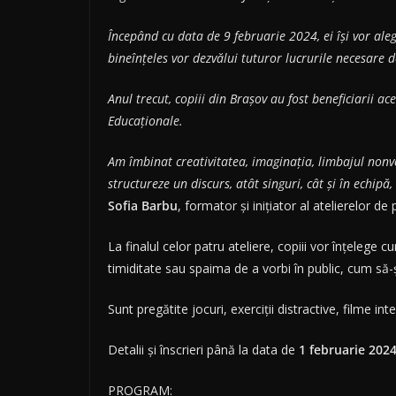
Începând cu data de 9 februarie 2024, ei își vor alege
bineînțeles vor dezvălui tuturor lucrurile necesare d
Anul trecut, copiii din Brașov au fost beneficiarii ac
Educaționale.
Am îmbinat
creativitatea, imaginația, limbajul nonv
structureze un discurs, atât singuri, cât și în echipă
Sofia Barbu
, formator și inițiator al atelierelor de
La finalul celor patru ateliere, copiii vor înțeleg
timiditate sau spaima de a vorbi în public, cum să
Sunt pregătite jocuri, exerciții distractive, filme in
Detalii și înscrieri până la data de
1 februarie 202
PROGRAM: