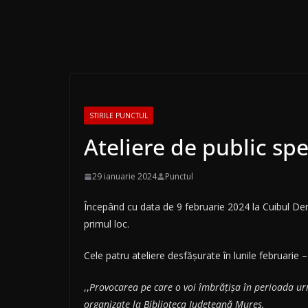
STIRILE PUNCTUL
Ateliere de public sp
29 ianuarie 2024
Punctul
Începând cu data de 9 februarie 2024 la Cuibul Dem
primul loc.
Cele patru ateliere desfășurate în lunile februarie 
,,
Provocarea pe care o voi îmbrățișa în perioada urmă
organizate la Biblioteca Județeană Mureș.