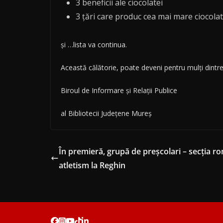
3 beneficii ale ciocolatei
3 țări care produc cea mai mare ciocola
și …lista va continua.
Această călătorie, poate deveni pentru mulți dintre
Biroul de Informare și Relații Publice
al Bibliotecii Județene Mureș
În premieră, grupă de preșcolari – secția ro
atletism la Reghin