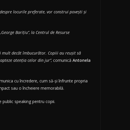
despre locurile preferate, vor construi povești și
,,George Barițiu
’’, la Centrul de Resurse
i mult decât îmbucurător. Copiii au reușit să
apteze atenția celor din jur’’,
comunică
Antonela
omunica cu încredere, cum să-și înfrunte propria
 impact sau o încheiere memorabilă.
de public speaking pentru copii.