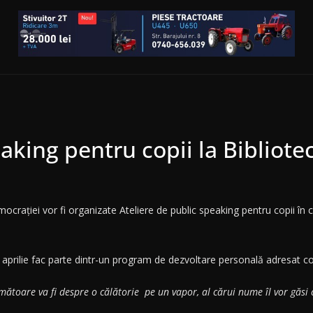
eaking pentru copii la Bibliot
ocrației vor fi organizate Ateliere de public speaking pentru copii î
– aprilie fac parte dintr-un program de dezvoltare personală adresat cop
toare va fi despre o călătorie pe un vapor, al cărui nume îl vor găsi c