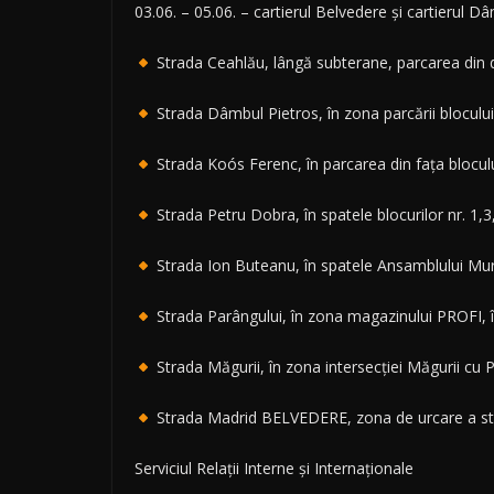
03.06. – 05.06. – cartierul Belvedere și cartierul D
Strada Ceahlău, lângă subterane, parcarea din d
Strada Dâmbul Pietros, în zona parcării blocului
Strada Koós Ferenc, în parcarea din fața bloculu
Strada Petru Dobra, în spatele blocurilor nr. 1,3
Strada Ion Buteanu, în spatele Ansamblului Mu
Strada Parângului, în zona magazinului PROFI, 
Strada Măgurii, în zona intersecției Măgurii cu P
Strada Madrid BELVEDERE, zona de urcare a str
Serviciul Relații Interne și Internaționale