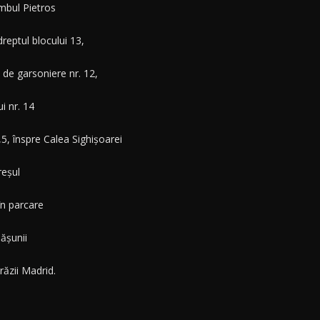
âmbul Pietros
reptul blocului 13,
 de garsoniere nr. 12,
i nr. 14
,5, înspre Calea Sighișoarei
reșul
în parcare
ășunii
ăzii Madrid.