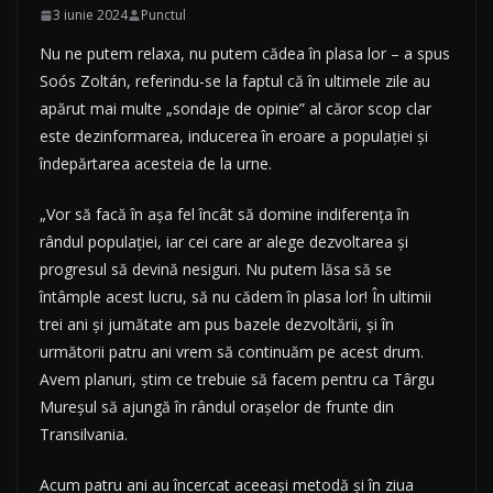
3 iunie 2024
Punctul
Nu ne putem relaxa, nu putem cădea în plasa lor – a spus
Soós Zoltán, referindu-se la faptul că în ultimele zile au
apărut mai multe „sondaje de opinie” al căror scop clar
este dezinformarea, inducerea în eroare a populației și
îndepărtarea acesteia de la urne.
„Vor să facă în așa fel încât să domine indiferența în
rândul populației, iar cei care ar alege dezvoltarea și
progresul să devină nesiguri. Nu putem lăsa să se
întâmple acest lucru, să nu cădem în plasa lor! În ultimii
trei ani și jumătate am pus bazele dezvoltării, și în
următorii patru ani vrem să continuăm pe acest drum.
Avem planuri, știm ce trebuie să facem pentru ca Târgu
Mureșul să ajungă în rândul orașelor de frunte din
Transilvania.
Acum patru ani au încercat aceeași metodă și în ziua