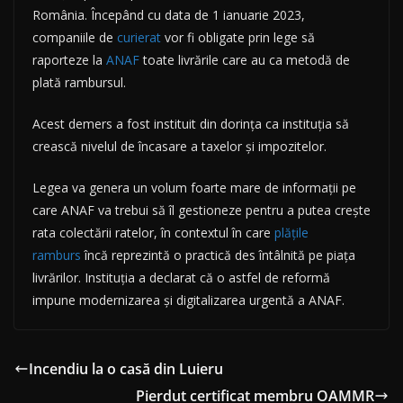
România. Începând cu data de 1 ianuarie 2023,
companiile de
curierat
vor fi obligate prin lege să
raporteze la
ANAF
toate livrările care au ca metodă de
plată rambursul.
Acest demers a fost instituit din dorința ca instituția să
crească nivelul de încasare a taxelor şi impozitelor.
Legea va genera un volum foarte mare de informaţii pe
care ANAF va trebui să îl gestioneze pentru a putea creşte
rata colectării ratelor, în contex­tul în care
plățile
ramburs
încă reprezintă o practică des întâlnită pe piaţa
livrărilor. Instituţia a declarat că o astfel de re­formă
impune modernizarea şi digitalizarea urgentă a ANAF.
Incendiu la o casă din Luieru
Pierdut certificat membru OAMMR