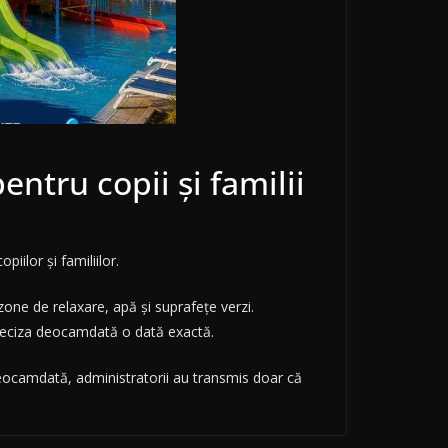
ntru copii și familii
ilor și familiilor.
one de relaxare, apă și suprafețe verzi.
 preciza deocamdată o dată exactă.
 Deocamdată, administratorii au transmis doar că