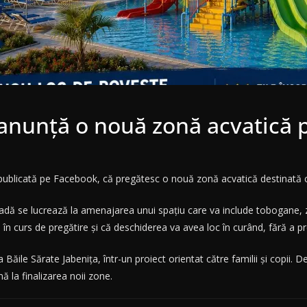
anunță o nouă zonă acvatică pe
publicată pe Facebook, că pregătesc o nouă zonă acvatică destinată copi
oadă se lucrează la amenajarea unui spațiu care va include tobogane, z
e în curs de pregătire și că deschiderea va avea loc în curând, fără a
 Băile Sărate Jabenița, într-un proiect orientat către familii și copii.
ă la finalizarea noii zone.