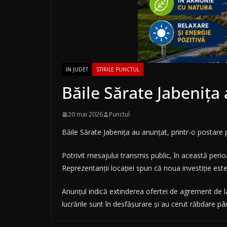
IN JUDET
STIRILE PUNCTUL
Băile Sărate Jabenița 
20 mai 2026
Punctul
Băile Sărate Jabenița au anunțat, printr-o postare 
Potrivit mesajului transmis public, în această peri
Reprezentanții locației spun că noua investiție est
Anunțul indică extinderea ofertei de agrement de la
lucrările sunt în desfășurare și au cerut răbdare pân