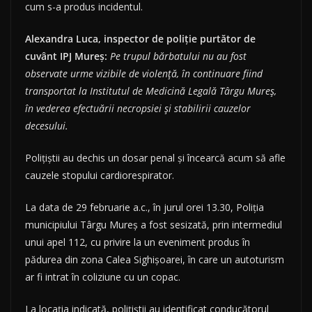
cum s-a produs incidentul.
Alexandra Luca, inspector de poliție purtător de
cuvânt IPJ Mureș:
Pe trupul bărbatului nu au fost
observate urme vizibile de violență, în continuare fiind
transportat la Institutul de Medicină Legală Târgu Mureș,
în vederea efectuării necropsiei și stabilirii cauzelor
decesului.
Polițiștii au dechis un dosar penal şi încearcă acum să afle
cauzele stopului cardiorespirator.
La data de 29 februarie a.c., în jurul orei 13.30, Poliția
municipiului Târgu Mureș a fost sesizată, prin intermediul
unui apel 112, cu privire la un eveniment produs în
pădurea din zona Calea Sighișoarei, în care un autoturism
ar fi intrat în coliziune cu un copac.
La locația indicată, polițiștii au identificat conducătorul