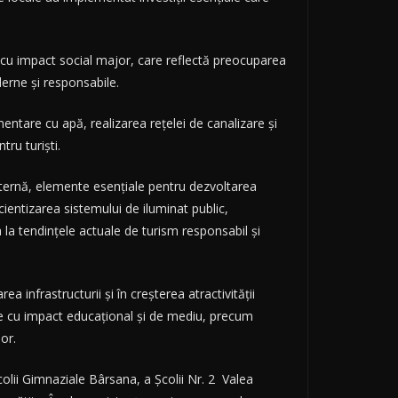
ct cu impact social major, care reflectă preocuparea
derne și responsabile.
mentare cu apă, realizarea rețelei de canalizare și
tru turiști.
 internă, elemente esențiale pentru dezvoltarea
cientizarea sistemului de iluminat public,
a la tendințele actuale de turism responsabil și
infrastructurii și în creșterea atractivității
cte cu impact educațional și de mediu, precum
or.
olii Gimnaziale Bârsana, a Școlii Nr. 2 Valea