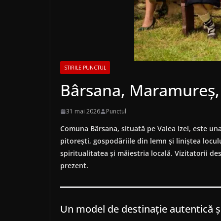
STIRILE PUNCTUL
Bârsana, Maramureș, l
31 mai 2026
Punctul
Comuna Bârsana, situată pe Valea Izei, este una
pitorești, gospodăriile din lemn și liniștea loc
spiritualitatea și măiestria locală. Vizitatorii d
prezent.
Un model de destinație autentică ș