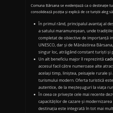
Comuna Bârsana se evidențiază ca o destinație turis
consolidează poziția și explică de ce turiștii aleg să
În primul rând, principalul avantaj al de
a satului maramureșean, unde tradițiile,
completat de obiective de importanță in
UNESCO, dar și de Mănăstirea Bârsana, u
singur loc, atrăgând constant turiști și 
Un alt beneficiu major îl reprezintă
cadr
accesul facil către numeroase alte atra
același timp, liniștea, peisajele rurale 
turismului modern. Oferta turistică este 
autentice, de la meșteșuguri la viața r
În ceea ce privește cele mai recente de
capacităților de cazare și modernizarea
destinația este integrată în tot mai multe