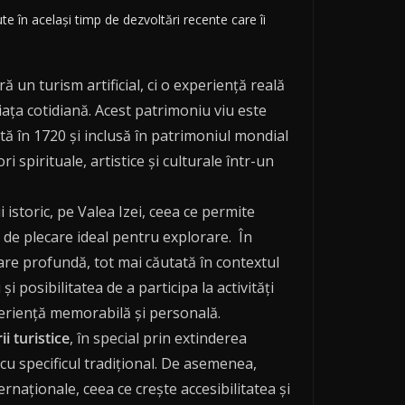
e în același timp de dezvoltări recente care îi
 un turism artificial, ci o experiență reală
iața cotidiană. Acest patrimoniu viu este
ă în 1720 și inclusă în patrimoniul mondial
irituale, artistice și culturale într-un
istoric, pe Valea Izei, ceea ce permite
 de plecare ideal pentru explorare. În
axare profundă, tot mai căutată în contextul
 posibilitatea de a participa la activități
xperiență memorabilă și personală.
ii turistice
, în special prin extinderea
u specificul tradițional. De asemenea,
ernaționale, ceea ce crește accesibilitatea și