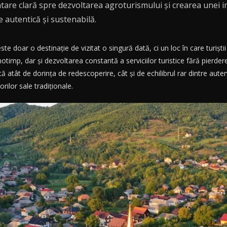
ientare clară spre dezvoltarea agroturismului și crearea unei 
e autentică și sustenabilă.
doar o destinație de vizitat o singură dată, ci un loc în care turiștii 
anotimp, dar și dezvoltarea constantă a serviciilor turistice fără pierder
tă atât de dorința de redescoperire, cât și de echilibrul rar dintre aute
orilor sale tradiționale.