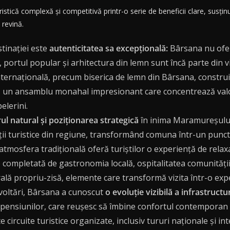
tică complexă și competitivă printr-o serie de beneficii clare, susținut
 revină.
stinației este
autenticitatea sa excepțională:
Bârsana nu oferă
 portul popular și arhitectura din lemn sunt încă parte din v
ternațională, precum biserica de lemn din Bârsana, construit
n ansamblu monahal impresionant care concentrează valori sp
pelerini.
ul natural și poziționarea strategică
în inima Maramureșului 
cții turistice din regiune, transformând comuna într-un punct
și atmosfera tradițională oferă turiștilor o experiență de rel
completată de gastronomia locală, ospitalitatea comunității și
urală propriu-zisă, elemente care transformă vizita într-o e
zvoltări, Bârsana a cunoscut
o evoluție vizibilă a infrastructur
 pensiunilor, care reușesc să îmbine confortul contemporan c
 circuite turistice organizate, inclusiv tururi naționale și int