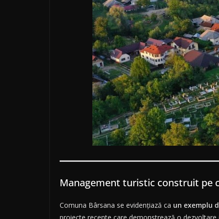
Management turistic construit pe c
Comuna Bârsana se evidențiază ca
un exemplu d
proiecte recente care demonstrează o dezvoltare int