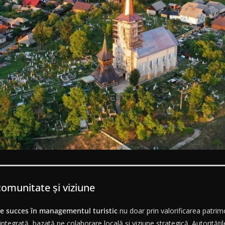
omunitate și viziune
e succes în managementul turistic
nu doar prin valorificarea patrimon
egrată, bazată pe colaborare locală și viziune strategică. Autoritățile