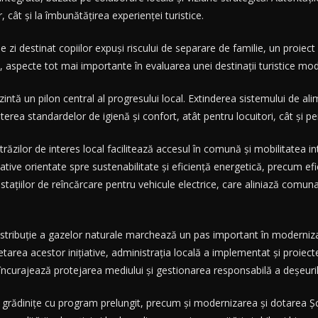
or, cât și la îmbunătățirea experienței turistice.
e zi destinat copiilor expuși riscului de separare de familie, un proie
, aspecte tot mai importante în evaluarea unei destinații turistice mo
zintă un pilon central al progresului local. Extinderea sistemului de ali
terea standardelor de igienă și confort, atât pentru locuitori, cât și pen
 străzilor de interes local facilitează accesul în comună și mobilitatea
iative orientate spre sustenabilitate și eficiență energetică, precum efi
 stațiilor de reîncărcare pentru vehicule electrice, care aliniază comun
stribuție a gazelor naturale marchează un pas important în modernizarea 
etarea acestor inițiative, administrația locală a implementat și proie
e încurajează protejarea mediului și gestionarea responsabilă a deșeuril
 grădinițe cu program prelungit, precum și modernizarea și dotarea Șc