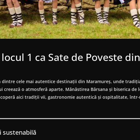
ocul 1 ca Sate de Poveste din
 dintre cele mai autentice destinații din Maramureș, unde tradiți
ului creează o atmosferă aparte. Mănăstirea Bârsana și biserica d
escoperă aici tradiții vii, gastronomie autentică și ospitalitate, înt
i sustenabilă