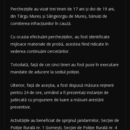
Perchezițiile au vizat trei tineri de 17 ani și doi de 19 ani,
din Târgu Mureș și Sângeorgiu de Mureș, bănuiți de
comiterea infracțiunilor în cauză.
Cu ocazia efectuării perchezițiilor, au fost identificate
mijloace materiale de probă, acestea fiind ridicate în
vederea continuării cercetărilor.
Totodată, față de cei cinci tineri au fost puse în executare
mandate de aducere la sediul poliției.
Ulterior, față de aceștia, a fost dispusă măsura reținerii
pentru 24 de ore, urmând a fi prezentați instanței de
judecată cu propunere de luare a măsurii arestării
preventive.
Activitățile au beneficiat de sprijinul jandarmilor, Secției de
Poliție Rurală nr. 1 Gornești, Secției de Poliție Rurală nr. 4