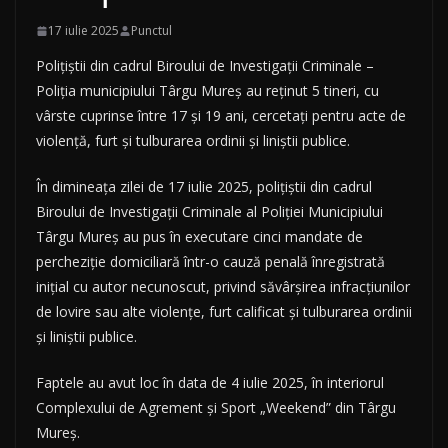
17 iulie 2025
Punctul
Polițiștii din cadrul Biroului de Investigaţii Criminale –
Poliţia municipiului Târgu Mureș au reținut 5 tineri, cu
vârste cuprinse între 17 și 19 ani, cercetați pentru acte de
violență, furt și tulburarea ordinii și liniștii publice.
În dimineața zilei de 17 iulie 2025, polițiștii din cadrul
Biroului de Investigaţii Criminale al Poliției Municipiului
Târgu Mureș au pus în executare cinci mandate de
percheziție domiciliară într-o cauză penală înregistrată
inițial cu autor necunoscut, privind săvârșirea infracțiunilor
de lovire sau alte violențe, furt calificat și tulburarea ordinii
și liniștii publice.
Faptele au avut loc în data de 4 iulie 2025, în interiorul
Complexului de Agrement și Sport „Weekend” din Târgu
Mureș.