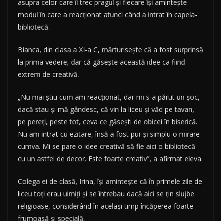
asupra celor care îi trec pragul şi fiecare îşi aminteşte
modul în care a reacţionat atunci când a intrat în capela-
bibliotecă.
Bianca, din clasa a XI-a C, mărturiseşte că a fost surprinsă
la prima vedere, dar că găseşte această idee ca fiind
extrem de creativă.
„Nu mai ştiu cum am reacţionat, dar mi s-a părut un şoc,
dacă stau şi mă gândesc, că vin la liceu şi văd pe tavan,
pe pereţi, peste tot, ceva ce găseşti de obicei în biserică.
Nu am intrat cu ezitare, însă a fost pur şi simplu o mirare
cumva. Mi se pare o idee creativă să fie aici o bibliotecă
cu un astfel de decor. Este foarte creativ”, a afirmat eleva.
Colega ei de clasă, Irina, îşi aminteşte că în primele zile de
liceu toţi erau uimiţi şi se întrebau dacă aici se ţin slujbe
religioase, considerând în acelaşi timp încăperea foarte
frumoasă şi specială.