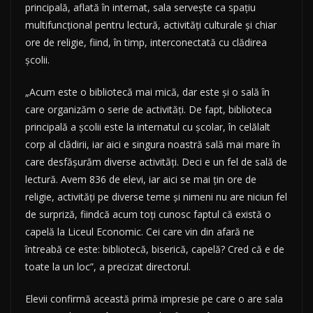
principală, aflată în internat, sala serveşte ca spaţiu
multifuncţional pentru lectură, activităţi culturale şi chiar
ore de religie, fiind, în timp, interconectată cu clădirea
şcolii.
„Acum este o bibliotecă mai mică, dar este şi o sală în
care organizăm o serie de activităţi. De fapt, biblioteca
principală a şcolii este la internatul cu şcolar, în celălalt
corp al clădirii, iar aici e singura noastră sală mai mare în
care desfăşurăm diverse activităţi. Deci e un fel de sală de
lectură. Avem 836 de elevi, iar aici se mai ţin ore de
religie, activităţi pe diverse teme şi nimeni nu are niciun fel
de surpriză, fiindcă acum toţi cunosc faptul că există o
capelă la Liceul Economic. Cei care vin din afară ne
întreabă ce este: bibliotecă, biserică, capelă? Cred că e de
toate la un loc”, a precizat directorul.
Elevii confirmă această primă impresie pe care o are sala