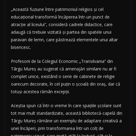
„Această fuziune între patrimoniul religios şi cel
educaţional transformă încăperea într-un punct de
atracţie al liceului”, consideră cadrele didactice, care
adaugă că trebuie vizitată şi partea din spatele unui
paravan de lemn, care păstrează elementele unui altar
bisericesc.
Profesorii de la Colegiul Economic „Transilvania” din
Târgu Mureş au sugerat că amenajări similare nu ar fi
complet unice, existând o serie de cabinete de religie
oarecum decorate, în cel puţin o şcoală din oraş, dar că
totuşi acestea rămân excepţii.
Aceştia spun că într-o vreme în care spaţiile şcolare sunt
tot mai mult standardizate, această bibliotecă-capelă din
Târgu Mureş rămâne un exemplu de adaptare creativă a
unei încăperi, prin transformarea într-un colţ de
patrimoniu vizual, care invită atât la lectură, cât şi la