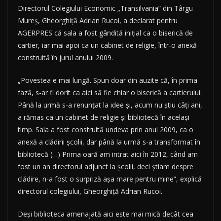
Directorul Colegiului Economic „Transilvania” din Târgu
Mureş, Gheorghiţă Adrian Rucoi, a declarat pentru
AGERPRES că sala a fost gândită iniţial ca o biserică de
cartier, iar mai apoi ca un cabinet de religie, într-o anexă
construită în jurul anului 2009.
„Povestea e mai lungă. Spun doar din auzite că, în prima
fază, s-ar fi dorit ca aici să fie chiar o biserică a cartierului.
Până la urmă s-a renunţat la idee şi, acum nu ştiu câţi ani,
a rămas ca un cabinet de religie şi bibliotecă în acelaşi
timp. Sala a fost construită undeva prin anul 2009, ca o
anexă a clădirii şcolii, dar până la urmă s-a transformat în
bibliotecă (…) Prima oară am intrat aici în 2012, când am
fost un an directorul adjunct la şcolii, deci ştiam despre
clădire, n-a fost o surpriză aşa mare pentru mine”, explică
directorul colegiului, Gheorghiţă Adrian Rucoi.
Deşi biblioteca amenajată aici este mai mică decât cea