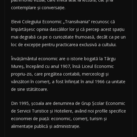
contemplare şi conversaţie.
Elevii Colegiului Economic „Transilvania” recunosc că
împărtăşesc opinia dascălilor lor şi că percep acest spaţiu
mai degrabă ca pe o curiozitate frumoasă, decât ca pe un
loc de excepţie pentru practicarea exclusivă a cultului.
Învăţământul economic are o istorie bogată la Târgu
Mureş, începând cu anul 1907, însă Liceul Economic
propriu-zis, care pregătea contabili, merceologi şi
vânzători în comerţ, a fost înfiinţat în anul 1966 ca unitate
de sine stătătoare.
Din 1995, şcoala are denumirea de Grup Şcolar Economic
de Servicii Turistice şi Hoteliere, având noi profile specifice
economiei de piaţă: economic, comerţ, turism şi
alimentaţie publică şi administraţie.