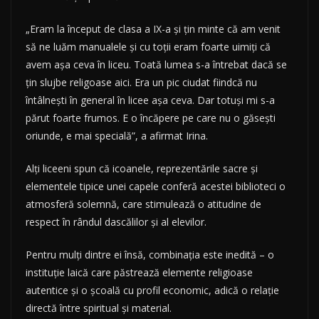
„Eram la început de clasa a IX-a şi ţin minte că am venit
să ne luăm manualele şi cu toţii eram foarte uimiţi că
avem aşa ceva în liceu. Toată lumea s-a întrebat dacă se
ţin slujbe religoase aici. Era un pic ciudat fiindcă nu
întâlneşti în general în licee aşa ceva. Dar totuşi mi s-a
părut foarte frumos. E o încăpere pe care nu o găseşti
oriunde, e mai specială”, a afirmat Irina.
Alţi liceeni spun că icoanele, reprezentările sacre şi
elementele tipice unei capele conferă acestei biblioteci o
atmosferă solemnă, care stimulează o atitudine de
respect în rândul dascălilor şi al elevilor.
Pentru mulţi dintre ei însă, combinaţia este inedită – o
instituţie laică care păstrează elemente religioase
autentice şi o şcoală cu profil economic, adică o relaţie
directă între spiritual şi material.