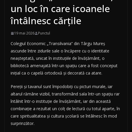
un loc în care icoanele
întâlnesc cărţile
19 mai 2026
Punctul
Colegiul Economic „Transilvania” din Târgu Mureş
ascunde între zidurile sale o încăpere cu o identitate
neaşteptată, unicat în instituţiile de învăţământ, o
bibliotecă amenajată într-un spaţiu care a fost conceput
iniţial ca o capelă ortodoxă şi decorată ca atare.
Pereţii şi tavanul sunt împodobiţi cu picturi murale, iar
altarul rămâne vizibil, transformând sala într-un spaţiu rar
întâlnit într-o instituţie de învăţământ, iar din această
combinaţie a rezultat un colţ de lectură cu totul aparte, în
care spiritualitatea şi cultura şcolară se întâlnesc în mod
surprinzător.