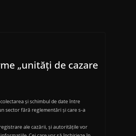
me „unități de cazare
 colectarea și schimbul de date între
-un sector fără reglementări și care s-a
gistrare ale cazării, și autoritățile vor
nformațiile. Cei care vor să închirieze în