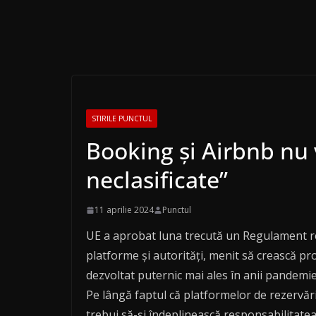
STIRILE PUNCTUL
Booking și Airbnb nu 
neclasificate”
11 aprilie 2024
Punctul
UE a aprobat luna trecută un Regulament refe
platforme și autorități, menit să crească pro
dezvoltat puternic mai ales în anii pandemie
Pe lângă faptul că platformelor de rezervări d
trebui să-și îndeplinească responsabilitatea 