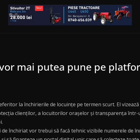
vor mai putea pune pe platfor
ritor la închirierile de locuințe pe termen scurt. El vizează
tecția clienților, a locuitorilor orașelor și transparența într
i.
e închiriat vor trebui să facă tehnic vizibile numerele de înre
și să finanțeze un portal digital unic care să colecteze toate i