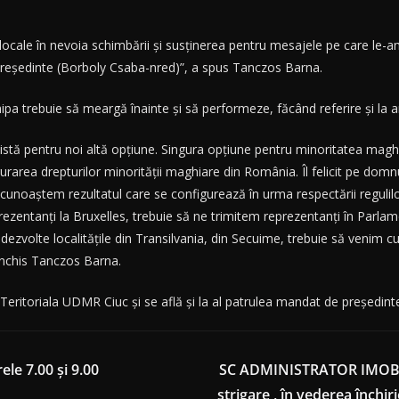
r locale în nevoia schimbării şi susţinerea pentru mesajele pe care le
preşedinte (Borboly Csaba-nred)”, a spus Tanczos Barna.
chipa trebuie să meargă înainte şi să performeze, făcând referire şi la a
istă pentru noi altă opţiune. Singura opţiune pentru minoritatea mag
area drepturilor minorităţii maghiare din România. Îl felicit pe domnu
cunoaştem rezultatul care se configurează în urma respectării regulil
prezentanţi la Bruxelles, trebuie să ne trimitem reprezentanţi în Parla
dezvolte localităţile din Transilvania, din Secuime, trebuie să venim cu
conchis Tanczos Barna.
eritoriala UDMR Ciuc şi se află şi la al patrulea mandat de preşedint
ele 7.00 și 9.00
SC ADMINISTRATOR IMOBILE 
strigare , în vederea închir