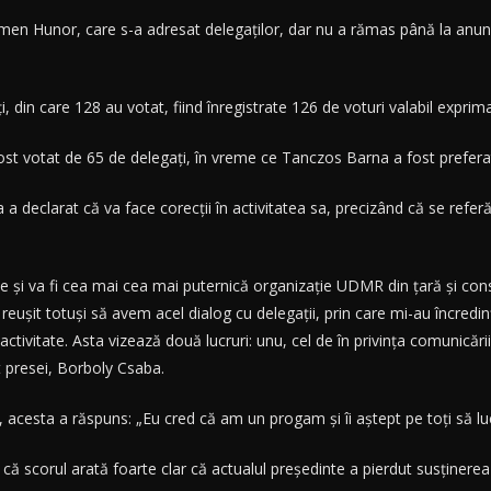
men Hunor, care s-a adresat delegaţilor, dar nu a rămas până la anunţar
 din care 128 au votat, fiind înregistrate 126 de voturi valabil exprima
fost votat de 65 de delegaţi, în vreme ce Tanczos Barna a fost prefera
 a declarat că va face corecţii în activitatea sa, precizând că se refe
 şi va fi cea mai cea mai puternică organizaţie UDMR din ţară şi consid
reuşit totuşi să avem acel dialog cu delegaţii, prin care mi-au încred
 activitate. Asta vizează două lucruri: unu, cel de în privinţa comunicări
t presei, Borboly Csaba.
t, acesta a răspuns: „Eu cred că am un progam şi îi aştept pe toţi să 
ă scorul arată foarte clar că actualul preşedinte a pierdut susţinerea 