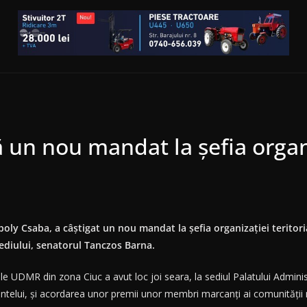
 un nou mandat la şefia organi
boly Csaba, a câştigat un nou mandat la şefia organizaţiei teritor
ediului, senatorul Tanczos Barna.
le UDMR din zona Ciuc a avut loc joi seara, la sediul Palatului Adminis
dintelui, şi acordarea unor premii unor membri marcanţi ai comunităţii