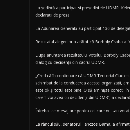
La şedinţă a participat şi preşedintele UDMR, Kele
declaraţii de presă.
La Adunarea Generală au participat 130 de delegaţi,
Rezultatul alegerilor a arătat că Borboly Csaba a 
După anunţarea rezultatului votului, Borboly Csaba
dialog cu decidenţii din cadrul UDMR.
„Cred că în continuare că UDMR Teritorial Ciuc este
schimbat de la conducerea acestei organizaţii, am 
este ok şi totul este bine. O să am nişte corecţii în
care îl voi avea cu decidenţii din UDMR”, a declara
Întrebat ce mesaj are pentru cei care nu l-au vota
La rândul său, senatorul Tanczos Barna, a afirmat c