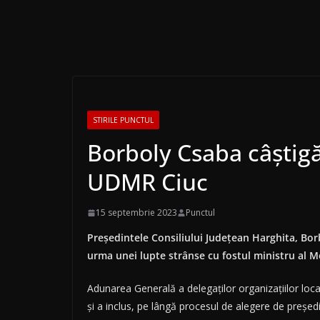
STIRILE PUNCTUL
Borboly Csaba câştigă
UDMR Ciuc
15 septembrie 2023
Punctul
Preşedintele Consiliului Judeţean Harghita, Bor
urma unei lupte strânse cu fostul ministru al M
Adunarea Generală a delegaţilor organizaţiilor loca
şi a inclus, pe lângă procesul de alegere de preşe