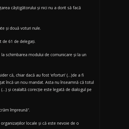
ea câştigătorului şi nici nu a dorit să facă
te şi două voturi nule.
t de 61 de delegaţi.
ră la schimbarea modului de comunicare şi la un
er că, chiar dacă au fost ‘eforturi’ (…)de a fi
inţat încă un nou mandat. Asta nu înseamnă că totul
i (…) şi cealaltă corecţie este legată de dialogul pe
lucrăm împreună”.
organizaţiilor locale şi că este nevoie de o