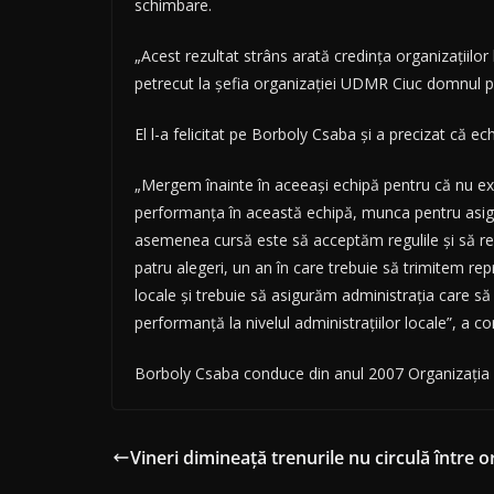
schimbare.
„Acest rezultat strâns arată credinţa organizaţiilo
petrecut la şefia organizaţiei UDMR Ciuc domnul 
El l-a felicitat pe Borboly Csaba şi a precizat că e
„Mergem înainte în aceeaşi echipă pentru că nu ex
performanţa în această echipă, munca pentru asigur
asemenea cursă este să acceptăm regulile şi să re
patru alegeri, un an în care trebuie să trimitem re
locale şi trebuie să asigurăm administraţia care să 
performanţă la nivelul administraţiilor locale”, a 
Borboly Csaba conduce din anul 2007 Organizaţia T
Vineri dimineață trenurile nu circulă între or