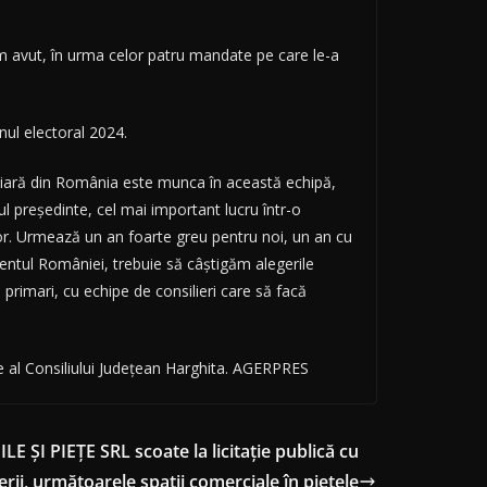
-am avut, în urma celor patru mandate pe care le-a
nul electoral 2024.
hiară din România este munca în această echipă,
l preşedinte, cel mai important lucru într-o
or. Urmează un an foarte greu pentru noi, un an cu
mentul României, trebuie să câştigăm alegerile
 primari, cu echipe de consilieri care să facă
e al Consiliului Judeţean Harghita. AGERPRES
ŞI PIEŢE SRL scoate la licitaţie publică cu
ierii, următoarele spaţii comerciale în pieţele