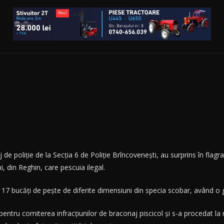
e poliţie de la Secția 6 de Poliție Brîncovenești, au surprins în flagran
 din Reghin, care pescuia ilegal.
17 bucăți de pește de diferite dimensiuni din specia scobar, având o 
ntru comiterea infracţiunilor de braconaj piscicol şi s-a procedat la r