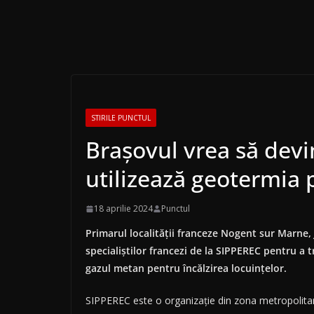
STIRILE PUNCTUL
Braşovul vrea să devi
utilizează geotermia 
18 aprilie 2024
Punctul
Primarul localităţii franceze Nogent sur Marne, J
specialiştilor francezi de la SIPPEREC pentru a 
gazul metan pentru încălzirea locuinţelor.
SIPPEREC este o organizaţie din zona metropolitană 