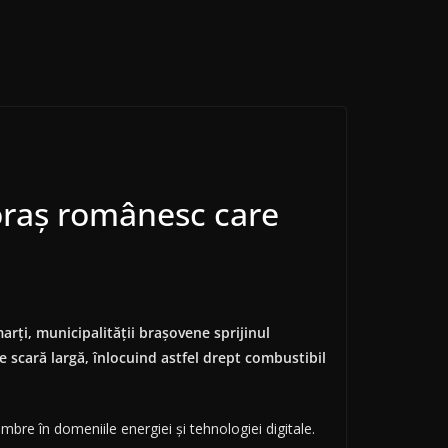
 oraş românesc care
arţi, municipalităţii braşovene sprijinul
e scară largă, înlocuind astfel drept combustibil
bre în domeniile energiei şi tehnologiei digitale.