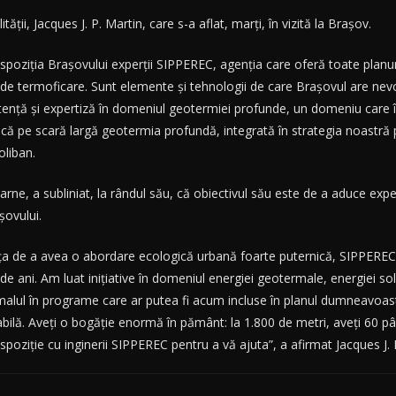
ţii, Jacques J. P. Martin, care s-a aflat, marţi, în vizită la Braşov.
ispoziţia Braşovului experţii SIPPEREC, agenţia care oferă toate planur
elor de termoficare. Sunt elemente şi tehnologii de care Braşovul are ne
enţă şi expertiză în domeniul geotermiei profunde, un domeniu care î
ă pe scară largă geotermia profundă, integrată în strategia noastră pe
oliban.
ne, a subliniat, la rândul său, că obiectivul său este de a aduce ex
şovului.
nţa de a avea o abordare ecologică urbană foarte puternică, SIPPEREC, 
e ani. Am luat iniţiative în domeniul energiei geotermale, energiei sol
alul în programe care ar putea fi acum incluse în planul dumneavoas
bilă. Aveţi o bogăţie enormă în pământ: la 1.800 de metri, aveţi 60 pâ
 dispoziţie cu inginerii SIPPEREC pentru a vă ajuta”, a afirmat Jacques 