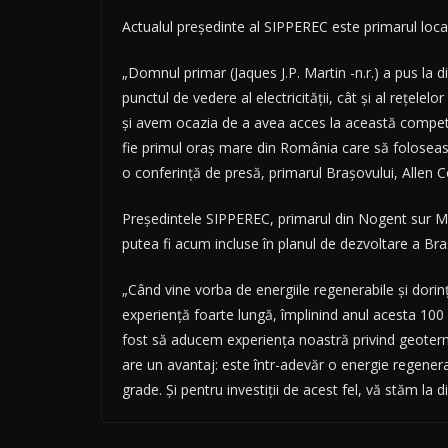
Actualul preşedinte al SIPPEREC este primarul localită
„Domnul primar (Jaques J.P. Martin -n.r.) a pus la d
punctul de vedere al electricităţii, cât şi al reţel
şi avem ocazia de a avea acces la această compet
fie primul oraş mare din România care să foloseasc
o conferinţă de presă, primarul Braşovului, Allen C
Preşedintele SIPPEREC, primarul din Nogent sur Mar
putea fi acum incluse în planul de dezvoltare a Bra
„Când vine vorba de energiile regenerabile şi dori
experienţă foarte lungă, împlinind anul acesta 100 d
fost să aducem experienţa noastră privind geoterm
are un avantaj: este într-adevăr o energie regenera
grade. Şi pentru investiţii de acest fel, vă stăm la