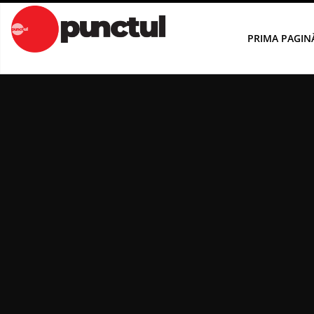
Sari
la
PRIMA PAGIN
conținut