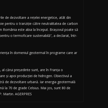
ile de dezvoltare a reţelei energetice, atât din
voie pentru o tranziţie către neutralitatea de carbon
n România este abia la început. Braşovul poate să
ntru o termoficare sustenabilă”, a declarat, într-
perienţa în domeniul geotermal în programe care ar
al cărui preşedinte sunt, are în Franţa o
are şi apoi producţiei de hidrogen. Obiectivul a
tră de dezvoltare urbană. Iar energia geotermală
nă la 70 de grade Celsius. Mai jos, sunt 80 de
J. P. Martin. AGERPRES