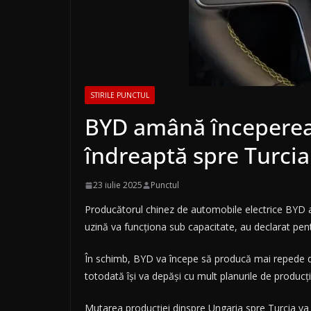
STIRILE PUNCTUL
BYD amână începerea 
îndreaptă spre Turcia
23 iulie 2025
Punctul
Producătorul chinez de automobile electrice BYD a 
uzină va funcţiona sub capacitate, au declarat pen
În schimb, BYD va începe să producă mai repede de
totodată îşi va depăşi cu mult planurile de producţ
Mutarea producţiei dinspre Ungaria spre Turcia va 