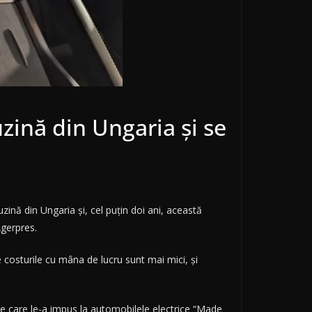
ină din Ungaria și se
nă din Ungaria şi, cel puţin doi ani, această
Agerpres.
costurile cu mâna de lucru sunt mai mici, şi
pe care le-a impus la automobilele electrice “Made