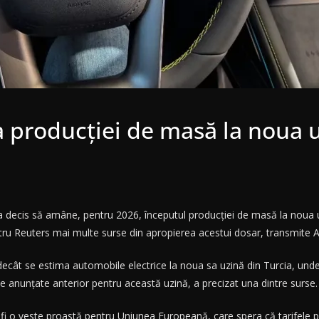
producţiei de masă la noua uz
decis să amâne, pentru 2026, începutul producţiei de masă la noua uzi
tru Reuters mai multe surse din apropierea acestui dosar, transmite 
cât se estima automobile electrice la noua sa uzină din Turcia, unde 
ie anunţate anterior pentru această uzină, a precizat una dintre surse.
fi o veste proastă pentru Uniunea Europeană, care spera că tarifele 