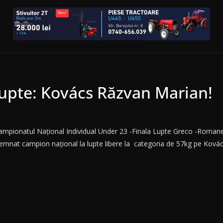
lupte: Kovács Răzvan Marian!
ampionatul Naţional Individual Under 23 -Finala Lupte Greco -Roman
semnat campion naţional la lupte libere la categoria de 57kg pe Kovác