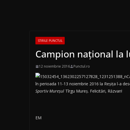
STIRILE PUNCTUL
Campion naţional la 
12 noiembrie 2016
Punctul.ro
C
în perioada 11-13 noiembrie 2016 la Reşiţa l-a de
Sportiv Mureșul
Tîrgu Mureș. Felicitări, Răzvan!
EM