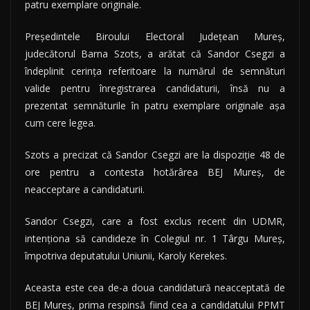
patru exemplare originale.
Preşedintele Biroului Electoral Judeţean Mureş,
judecătorul Barna Szots, a arătat că Sandor Csegzi a
îndeplinit cerinţa referitoare la numărul de semnături
valide pentru înregistrarea candidaturii, însă nu a
prezentat semnăturile în patru exemplare originale aşa
cum cere legea.
Szots a precizat că Sandor Csegzi are la dispoziţie 48 de
ore pentru a contesta hotărârea BEJ Mureş, de
neacceptare a candidaturii.
Sandor Csegzi, care a fost exclus recent din UDMR,
intenţiona să candideze în Colegiul nr. 1 Târgu Mureş,
împotriva deputatului Uniunii, Karoly Kerekes.
Aceasta este cea de-a doua candidatură neacceptată de
BEJ Mureş, prima respinsă fiind cea a candidatului PPMT