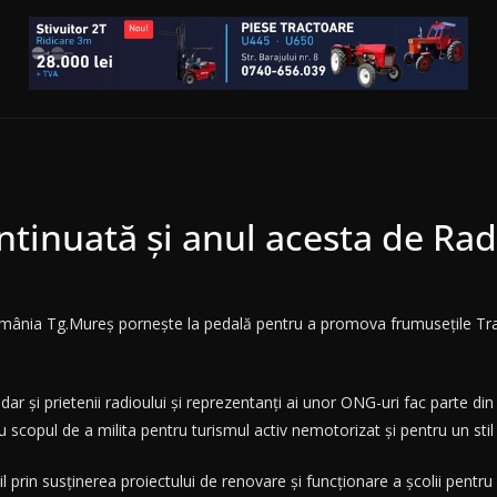
ntinuată și anul acesta de Ra
mânia Tg.Mureş porneşte la pedală pentru a promova frumusețile Transil
 dar şi prietenii radioului și reprezentanţi ai unor ONG-uri fac parte di
u scopul de a milita pentru turismul activ nemotorizat și pentru un stil
l prin susținerea proiectului de renovare și funcționare a școlii pentr