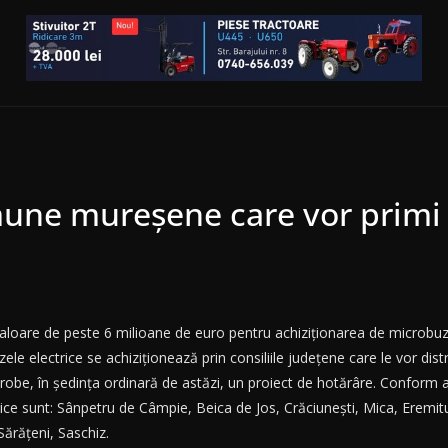
mune mureșene care vor primi 
aloare de peste 6 milioane de euro pentru achiziționarea de microbuze 
e electrice se achiziționează prin consiliile județene care le vor distrib
aprobe, în ședința ordinară de astăzi, un proiect de hotărâre. Conform 
trice sunt: Sânpetru de Câmpie, Beica de Jos, Crăciunești, Mica, Eremit
Sărățeni, Saschiz.