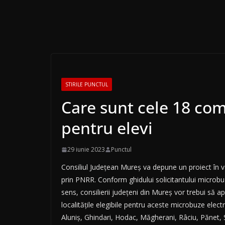
STIRILE PUNCTUL
Care sunt cele 18 co
pentru elevi
29 iunie 2023
Punctul
Consiliul Județean Mureș va depune un proiect în v
prin PNRR. Conform ghidului solicitantului microbuzel
sens, consilierii județeni din Mureș vor trebui să 
localitățile elegibile pentru aceste microbuze elec
Aluniș, Ghindari, Hodac, Măgherani, Râciu, Pănet, 